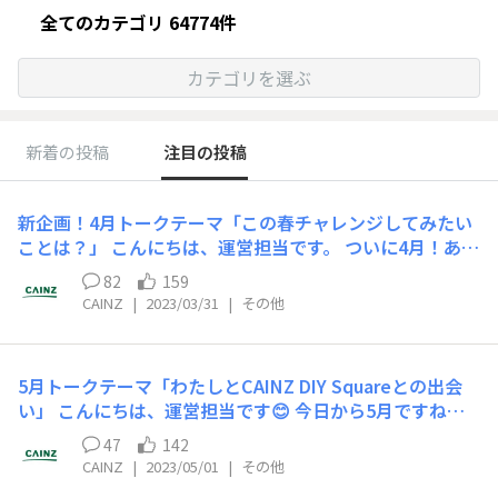
全てのカテゴリ 64774件
カテゴリを選ぶ
新着の投稿
注目の投稿
新企画！4月トークテーマ「この春チャレンジしてみたい
ことは？」 こんにちは、運営担当です。 ついに4月！あっ
という間に暖かくなり、新たに何かに挑戦したい気持ちに
82
159
なる季節です🌸 そこでCainz DIY Squareでは、新たな企
CAINZ
|
2023/03/31
|
その他
画として 「トークテーマ」 を開催いたします🎉 毎月１つ
運営からトークテーマを立てさせていただきますので、そ
のテーマにあわせてDIYトークにてCainz DIY Squareのみ
5月トークテーマ「わたしとCAINZ DIY Squareとの出会
なさまとお話ししていただければと思います☕✨ 初回の４
い」 こんにちは、運営担当です😊 今日から5月ですね🔥
月テーマは 「この春チャレンジしてみたいことは？」
GWや母の日などイベントが盛りだくさんな1か月が始ま
【参加方法】 こちらの投稿のコメント内でテーマについ
47
142
りました🌹 そこで今月のトークテーマは 「わたしとCAIN
てコメントをお願いします！ (例)今年挑戦したい事はソ
CAINZ
|
2023/05/01
|
その他
Z DIY Squareとの出会い」です！ DIY Suqareに登録する
ロキャンプです！道具を集めることから始めたいと思うの