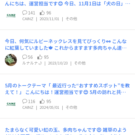
いません。 あなたが作ってみたいDIY作品を教えてくださ
んにちは、運営担当です😊 今日、11月1日は「犬の日」で
とんどがこのことに関係するお話しでした📢💕 ご飯の話
い。 また、どのような材料やツールが必要か、作り方も
す🐶 カインズでも「カインズわんわん祭り2023」が本日
は別腹デス🍙💦 来月から着工です💨 自分のセンスを信じ
141
96
教えていただけると嬉しいです。 たくさんのアイデアを
より12/4(月)まで開催されます。 特集ページ：https://w
てやり抜くのですが いかんせん、いろんな内装、外構も
CAINZ
|
2023/11/01
|
その他
お待ちしています！✨ 【参加方法】 こちらのコメント内
ww.cainz.com/contents/pet/dog_day.html そこで今
含め自分でDIYすることが多くなっちゃいます。 楽しいや
でテーマについてコメントをお願いいたします！ 例え
月のトークテーマは 「ペットにまつわるエピソード」で
ら、時間がないやら まぁ、これも含めて自分が描いた物
ば、 7年前に購入した既製品の犬小屋の屋根が劣化して雨
す！ 皆さんは、いろいろなペットを飼われていると思い
語なので 楽しみますよ❣️ ミントもグランも喜んでくれる
漏りするようになりました🏠 今年は新しい犬小屋の建て
今日、何気にルビーネックレスを見てびっくり👀 こんな
ますが、一緒に過ごした時間、出会いと別れ、ステキな思
と信じております❣️ きっと💨 私ごとを大層にダラダラ書
直しを考えています。 適切な大きさと居心地の良さを追
に紅葉していました🍁 これからますます多肉ちゃん達が
い出等のエピソードなど、ありましたら教えてください✨
かせて頂きました 長文最後までお付き合い頂き ありが
求した素敵な犬小屋をプレゼントしたいです😊 エピソー
かわいくなりますね💕︎
【参加方法】 こちらのコメント内でテーマについてコメ
56
95
とうございました。 これからも刺激を求めて楽しみたい
ドを伝えたい方がいる場合は、メンション機能も活用して
ントをお願いいたします！ 例えば、 うちの柴犬は生後7
ルナルナ🌙
|
2023/10/23
|
その他
と思います💨💨💨 よろしくデス✨🚀🚀🚀 時間のある方
くださいね💭
年で人間で言うと44歳🐶 毎年、夏痩せして首輪がすっぽ
は、 ゴム手袋も刷毛もいっぱい用意しておきますので〜
抜けても繋がれてると思ってるから遠くに行かない🌝 天
うふふっ💕 失礼します💨 ありがと✨🙌✨ コウモリ。
然で可愛らしい女の子🤗これからも、ストレスなく長生き
5月のトークテーマ「 最近行った“おすすめスポット”を教
してほしいな～🌝 エピソードを伝えたい方がいる場合
えて！」 こんにちは！運営担当です😊 5月の訪れと共
は、メンション機能も活用してくださいね💭
に、新たなエネルギーと活力が満ち溢れる季節がやってき
116
95
ました‼ そこで今月のトークテーマは 「 最近行ったおす
CAINZ
|
2024/05/01
|
その他
すめスポットを教えて！」です！ 日本には訪れるべき素
晴らしいスポットがたくさんあります。 京都、北海道、
沖縄、信州、これらのスポットは人気がありますので、旅
たまらなく可愛い虹の玉、多肉ちゃんです😍 雑草のよう
行の計画を立てる際には予約や混雑具合に注意しないとい