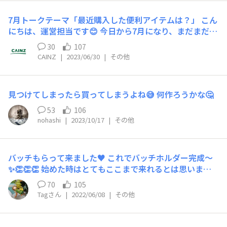
一番の思い出は？」です！ 2022年10月～これまで（今年
す。 新しい生活は新しいDIYのチャンス 今後も真面目に不
度）のみなさまのDIY Squareでの思い出を教えてくださ
真面目 おださんファミリーをよろしくお願いいたしま
7月トークテーマ「最近購入した便利アイテムは？」 こん
い✨ 【参加方法】 こちらのコメント内でテーマについて
す。 （不真面目なのは私だけ(ﾟ∀ﾟ)⚡️）
にちは、運営担当です😊 今日から7月になり、まだまだ暑
コメントをお願いいたします！ 例えば、 DIYを始めて1年
さは続きますが、お体に気を付けて元気にお過ごしくださ
が経ちましたが、自分で手を動かすことで得た達成感や、
30
107
いね☀⛱ そこで今月のトークテーマは 「最近購入した便
完成した作品を見る喜びは本当に大きいなと感じました✨
CAINZ
|
2023/06/30
|
その他
利アイテムは？」です！ 【参加方法】 こちらのコメント
失敗や困難もあったけれど、それらを乗り越えることで自
内でテーマについてコメントをお願いいたします！ 例え
信がつきました😊DIYを通して、自分の手で何かを作り上
ば、先日購入したスマートスピーカーがとても便利でし
げるという経験は、本当に充実した1年間でした。来年度
見つけてしまったら買ってしまうよね😅 何作ろうかな🤔
た。 機器の動作や音楽再生など音声による操作ができる
も新しいDIYに挑戦したいと思います🌝 エピソードを伝え
ため、手を使わなくてもスムーズにコントロールできま
53
106
たい方がいる場合は、メンション機能も活用してください
す。 また音楽や天気予報などの提供もあって本当に便利
nohashi
|
2023/10/17
|
その他
ね💭
です。 スマートスピーカーは、私の生活を大きく変えて
くれたアイテムです。 気になる方は、ぜひチェックして
みてくださいね!!😄
バッチもらって来ました♥ これでバッチホルダー完成〜
✨👏👏👏 始めた時はとてもここまで来れるとは思いませ
んでしたが💦 (だって50000ポイントって気が遠くなる…)
70
105
Squareの皆さんの投稿やトークのお陰で毎日ポチポチ楽
Tagさん
|
2022/06/08
|
その他
しく出来ました♥ 今後も宜しくお願いします😁✨