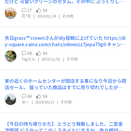
だけど 可愛いグリーンのセダム。その中に ぷっくりして
けません💦 連休でも比較的に空いていて、お財布にも優
赤く染まった虹の玉を発見💡 こういうのを見ると 寒さな
しい場所があると良いのですが。。。 そこで、みなさま
27
94
んか気にならなくなり しゃがみ込んでじーっと見つめて
の“おすすめスポット”を教えてください。 みなさまから
花*花
|
2024/01/24
|
その他
しまいます🥰 寒いと どんどん美しくなる虹の玉です♪(๑
のコメントをお待ちしております。 【参加方法】 こちら
ᴖ◡ᴖ๑)♪
のコメント内でテーマについてコメントをお願いいたしま
す！ 例えば、 最近行った“おすすめスポット”は大宮公園
先日grass艹crownさんがdiy投稿に上げていた https://di
です。 四季折々の花々や木々は癒しとリラックスをもた
y-square.cainz.com/chats/o6meizz7jepa75g0 キャンド
らします。 新緑の美しい参道を歩いて大宮公園に向かう
ゥランタンにサビ塗装してみました🎵 少し前に作ったフ
49
94
と、お洒落なカフェや甘味処、雑貨屋さんもたくさんあ
ェイク多肉マグネット入れてみたら イイ感じ♥😍 写真の
Tagさん
|
2023/11/01
|
その他
り、散策するのがとても楽しいです。 是非、一度足を運
フェイク多肉は前に ハリ子さんにあげたものなんだけど
んでみてください！ エピソードを伝えたい方がいる場合
👀✨ 大きさ調度良かったから このまま持ち帰ろうと思っ
は、メンション機能も活用してくださいね💭
たけど 止められました🤣🤣🤣 仕方ないからまた作るか…
家の近くのホームセンターが閉店する事になり今日から閉
🤭🎵
店セール。 狙っていた商品はすでに売り切れでしたがと
りあえず、色々購入。 だいたい20〜30％引き位でした。
44
94
レジ待ち1時間半以上😂とてもくたびれました🤣 何を作る
ゆー
|
2024/03/13
|
その他
かこれから考えます😅
【今日の持ち帰りかた】 とうとう発動しました、二宮金
次郎🤣 どうやってこの↓スタイルにするか、色々検討し