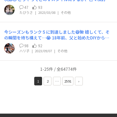
て、カバーやらロープやらキャリーやら持参しました💦
47
93
先生方の全面協力のもと…とゆーか、ほとんど大先生の奮
たびうさ
|
2023/03/08
|
その他
闘のおかげで、安定感バッチリで持ち帰れました😂 持参
したゴムロープでは頼り無さそう、と、お店のロープを貸
してくださり、グルグル巻きにしてもらいました🌀🤣 写
今シーズンもランク５に到達しました😆🌺 嬉しくて、そ
真も撮っていただきまして… 何から何まで、お世話おか
の瞬間を待ち構えて…😭 18年前、父と始めたDIYから、1
けしてスミマセン🙇‍♀️💦 いつもありがとうございます☺️💕
人に変わり… ただ好きなハワイを感じ、欲しい物を追求
作品は、また後ほど…😚🎵
98
92
して✨ DIYを楽しんできました🤭 そんな私がカインズWS
ハリ子
|
2023/09/07
|
その他
🔨✨のおかげで、色んな場所に友達が増え、人生が更に豊
かになりました😆 今シーズンはランク５は無理かと思い
ましたが、皆さんの励ましと応援のおかげで😭✨ 諦めず
1-25件 / 全64774件
に、ここに立つ事ができました😭 心から御礼申し上げま
す…❤️ 人間大好きで陽気な私ですが、 これからも仲良く
1
2
…
2591
›
してくださいね😂