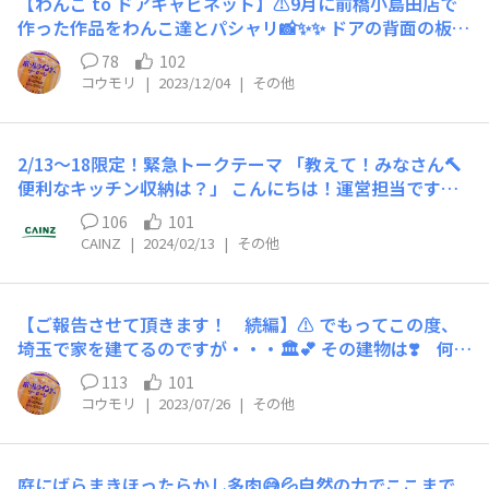
【わんこ to ドアキャビネット】⚠️9月に前橋小島田店で
作った作品をわんこ達とパシャリ📸✨✨ ドアの背面の板を
外しました〰️🚪💕 銀杏並木が素敵な花咲公園でプロの先
78
102
生に撮ってもらったよ💕🎶🎶 2人仲良く撮れたね✨🙌✨ お
コウモリ
|
2023/12/04
|
その他
利口さんでした✨🥳 よろしくデス💨💨
2/13～18限定！緊急トークテーマ 「教えて！みなさん🔨
便利なキッチン収納は？」 こんにちは！運営担当です😊
もうすぐ新生活が始まる季節になりますね🌸 今回2/13
106
101
(火)～18(日)限定の緊急トークテーマとして「あると便利
CAINZ
|
2024/02/13
|
その他
なキッチン収納」を大募集いたします！ 今までにDIYした
ものや思わず購入したキッチングッズ、あったら良いなと
思う収納について、なぜそれを作った・購入したのか、感
【ご報告させて頂きます！ 続編】⚠️ でもってこの度、
想やエピソードも教えてください！ 2/13(火)～18(日)23:5
埼玉で家を建てるのですが・・・🏛️💕 その建物は❣️ 何と
9までにこの投稿にコメントしていただいた方の中から グ
💨💨 「カフェ&アトリエ併設」でーす✨🌈✨✨ 勿論、わん
ッドアンサー5名にDIYポイント50P を付与させていただ
113
101
こオッケーのカフェでドッグランもありますよ🐶💕 アト
きます！！ ※グッドアンサー5名へのDIYポイントは3/4
コウモリ
|
2023/07/26
|
その他
リエは自分の工房でもあり👨‍🎨🎨🛠️⛓️🔩🧰💨 皆んなが集ま
(月)～15(金)の間に後日付与させていただきます。 なお、
れるスペースとして活用していきますよ💕🎶🎶 これが、
通常のコメントによるアクションポイントは即日付与され
自分の描いた 人生最後のやりたい事❣️ このプロジェクト
ます。 (コメント：5P一日上限3回まで、コメントの返
庭にばらまきほったらかし多肉😅💦自然の力でここまで