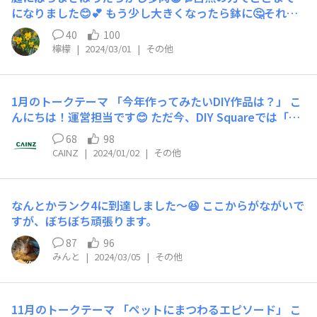
を自分の集大成とし、この地でやり遂げようと思っており
信：5P一日上限3回まで） ※2/19(月)以降もコメントして
になりました😊💕 もう少し大きくなったら鉢に🤔それと
ます。 自分で言ってて泣けてきます💦 冗談です💨 先
いただけますが、グッドアンサー選考の対象外になりま
もこのまま庭でたくましく育ってもらおうか😏❓️
月、58になりましたが・・・ 前倒しで現役を引退する前
40
100
す。 ※今回のトークテーマは字数制限がございます。30
からカフェは考えておりましたが、 アトリエを併設する
檸檬
|
2024/03/01
|
その他
文字より字数が少ないものはグッドアンサー選考の対象外
のは全くもってこちらに来てからの発想デス カインズさ
となりますのでご了承ください。 ※コメントはカインズ
んでビビビって来た時からスイッチが入りました🖲️✨ 先ず
の企画、商品・サービス、SNSなどに使用させていただく
カフェでのテーブルは全部自分で作る事❣️ だからDIYの基
ことがございます。 いつも使うキッチンは快適にしたい
1月のトークテーマ 「今年作ってみたいDIY作品は？」 こ
本を教えてもらいにWSへ通いました💨 BBのサインボー
ですよね。今までにDIYしたものや思わず購入したキッチ
んにちは！運営担当です😊 ただ今、DIY Squareでは「今
ドもスモールボックスも何でそんだけ作るのって言われる
ングッズ、あったら良いなと思う収納について、なぜそれ
年の目標キャンペーン」を開催しております🎍 今年のチ
68
98
ぐらい作りました❣️ 全部お店に飾るためでした💨 電動工
を作った・購入したのか、感想やエピソードも教えていた
ャレンジしたい目標を投稿するだけで、カインズポイント
CAINZ
|
2024/01/02
|
その他
具を真剣に揃え出したりしたのもそうですし💨 自分でい
だけると嬉しいです。 皆さんのくらしを楽しくするアイ
1000ポイントが抽選で100名様に当たるチャンス！ みな
きなりシンクを作り出したのも カッティングマシン買っ
デアを教えてください！！✨ 【参加方法】 こちらのコメ
さんの抱負や今年チャレンジしたい目標を「フリートー
たのはステンシルもそうだけれど、その前にお店の外壁に
ント内でテーマについてコメントをお願いいたします！
ク」ページにご投稿ください✨ キャンペーンページ：htt
使う用です💨 ウッドバーニング用のハンダコテ買ったの
なんとかランク4に到達しました〜😆 ここからがながいで
（30文字以上） 例えば、 壁面を活用した収納が便利です
ps://diy-square.cainz.com/announcements/1711elmh
もテーブルにデザインする用です💨 いろんなWSでの作品
すが、ぼちぼち頑張ります。
✨ 棚を置く奥行が無かったので、突っ張り金具とメッシュ
qnpsbmiz そこで今月のトークテーマは 「 今年作ってみ
もカフェ用とアトリエ用とに分けて作ったり💨 ダルトン
ネットを使ってキッチンアイテム用の壁面収納をDIYしま
たいDIY作品は？」です！ あなたの今年作ってみたいDIY
87
96
さんやアメリカン雑貨屋さんへ出向いたりしたのも・・・
した🔨 壁面を有効活用できて収納量もアップしたので満
作品を教えていただけると嬉しいです。 もしかしたら、
みんと
|
2024/03/05
|
その他
滋賀へオシャレなウッドドアを見に行ったのも・・・ 生
足しています！ エピソードを伝えたい方がいる場合は、
あなたのアイデアが他の方にとってもインスピレーション
芝生の事を教えて貰ったことも・・・ 工具やヤスリや治
メンション機能も活用してくださいね💭
を与えるかもしれません！ 手作りのアート作品、家具、
具のことを質問させて頂いたのも・・・ サボテン団地や
小物、ライト、壁飾り、ガーデニングなど、ジャンルは問
11月のトークテーマ 「ペットにまつわるエピソード」 こ
樹木を見に行ったのも・・・ Square 内で語ったことのほ