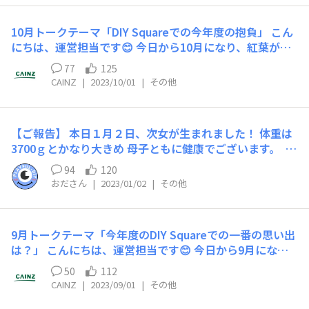
きっかけや、はじめてDIY Squareに投稿した時のエピソ
で、おすすめのギアがあればどなたか教えてください😊
ードなどを教えてください✨ 【参加方法】 こちらのコメ
今まで手が出せなかったこんなことに挑戦してみたい！こ
10月トークテーマ「DIY Squareでの今年度の抱負」 こん
ント内でテーマについてコメントをお願いいたします！
んな作品を作ってみたい！ 何でも構いません♪実際挑戦
にちは、運営担当です😊 今日から10月になり、紅葉が美
(例)店舗にお買い物にいく度、カインズ工房がいつも気に
してみたことの報告もお待ちしております💁💛 ちなみに
しい季節となりました🍂 心地よい風に吹かれながら健康
なっていて、スタッフの方に声を掛けていただいた事がき
77
125
運営では、パーソナルカラー診断に行き自分らしいメイク
に過ごしていきましょうね！😄 そしてDIY Squareの新年
っかけでワークショップに参加しました🔨 そこで一緒に
CAINZ
|
2023/10/01
|
その他
やコーディネートに挑戦したい！韓国語を勉強したい！な
度も10月からスタートします！ そこで今月のトークテー
参加していた方に薦められてDIY Squareに登録しました
ど、様々な意見が挙がりました🌼 ぜひみなさんのチャレ
マは 「DIY Squareでの今年度の抱負」です！ みなさまの
😆 最初は眺めているだけだったのですが、投稿キャンペ
ンジしたいことを教えてください🌟🌟 ここに宣言するこ
DIY Squareでの抱負を教えてください✨ 【参加方法】 こ
ーンで賞品の〇〇が欲しかったことがきっかけで投稿をす
とでモチベーションアップにもつなげてしまいましょう♪
【ご報告】 本日１月２日、次女が生まれました！ 体重は
ちらのコメント内でテーマについてコメントをお願いいた
るようになりました🎁 是非みなさんの、DIY Squareとの
※通常のDIYトークへのコメントと同じポイント数が付与
3700ｇとかなり大きめ 母子ともに健康でございます。
します！ 例えば、 DIY Squareを通して、いろいろな方と
出会いについて教えてください🌼 エピソードを伝えたい
されます。(コメント：5ポイント一日上限3回まで、コメ
日付が変わった頃に陣痛が来て 真夜中に妻と病院に行き
知り合えて、本当に充実した1年間でした🙌 今年度こそ今
94
120
方がいる場合は、メンション機能も活用してくださいね💭
ントの返信：5ポイント一日上限3回まで）
１時間程で出てきてくれました。 コロナの影響で立ち合
までできていなかったダイニングテーブルのDIYにも挑戦
おださん
|
2023/01/02
|
その他
いは 生まれる直前と産後30分まででしたが しっかりと抱
したいです🌼 今年度も新しいDIY仲間の方と出会い、いろ
いてくることができました。 実は、予定日から１週間遅
いろなDIYに挑戦していきたいと思います🌝✨ エピソード
れの出産でした。 しかも妊娠中の昨年の夏ごろにコロナ
を伝えたい方がいる場合は、メンション機能も活用してく
9月トークテーマ「今年度のDIY Squareでの一番の思い出
に罹り 高熱を出していたのがずっと頭を過り 夫婦共に何
ださいね💭
は？」 こんにちは、運営担当です😊 今日から9月にな
とも落ち着かない 不安な毎日を過ごしていました。 しか
り、秋の気配に満ちた、涼しさが心地よい季節になりまし
し、生きる力って凄いですね。 本当に妻には感謝しかあ
50
112
たね🍂 DIY Squareの新年度も10月からスタートします！
りません。 今後はいろいろと忙しくなりますが 育児を第
CAINZ
|
2023/09/01
|
その他
そこで今月のトークテーマは 「今年度のDIY Squareでの
一に、限られた時間で DIYを楽しんでいきたいと思いま