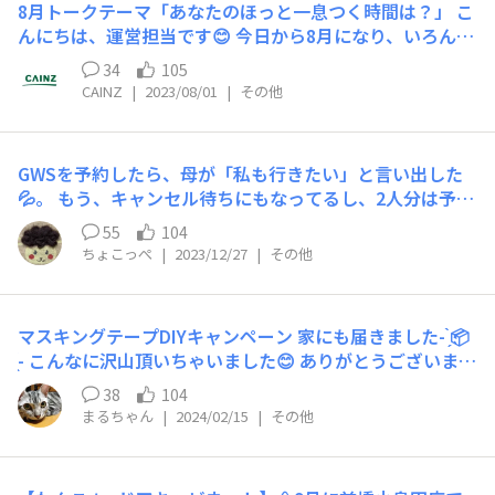
8月トークテーマ「あなたのほっと一息つく時間は？」 こ
んにちは、運営担当です😊 今日から8月になり、いろんな
ところへ出かける方も多いのではないでしょうか🚙 たく
34
105
さんお出かけして遊びつつ、たまにはゆっくりお休みした
CAINZ
|
2023/08/01
|
その他
いですよね😌 そこで今月のトークテーマは 「あなたのほ
っと一息つく時間は？」です！ 【参加方法】 こちらのコ
メント内でテーマについてコメントをお願いいたします！
GWSを予約したら、母が「私も行きたい」と言い出した
例えば、 朝起きて、新聞を読みながらコーヒーを飲んで
💦。 もう、キャンセル待ちにもなってるし、2人分は予約
いる時間が一番のリラックスタイムです☕ 外出する前に
できなかったので、他のお店で空きを見つけて、2人分予
一息ついて今日のやりたいことを考えるのを日課にしてま
55
104
約し、最初のお店の分をキャンセルしました😅。キャン
す✏ とか💕 エピソードを伝えたい方がいる場合は、メン
ちょこっぺ
|
2023/12/27
|
その他
セル待ちをしている方〜きっとメールが届いてますよ〜✨
ション機能も活用してくださいね💭
ちゃんと迷惑メールもチェックしてくださいね😁。 最初
のお店のスタッフさん、キャンセルしてすみませんでした
マスキングテープDIYキャンペーン 家にも届きました- ̗̀📦
😅。そして、行く予定になったお店のスタッフさん、年取
̖́- こんなに沢山頂いちゃいました😊 ありがとうございます
った母がご迷惑をおかけしちゃうかもしれませんが、よろ
♪̊̈♪̆̈ 何に使おうかしら……🤔
しくお願いします🙇。
38
104
まるちゃん
|
2024/02/15
|
その他