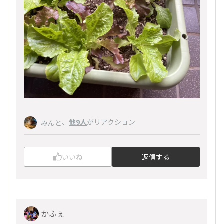
、
他9人
がリアクション
みんと
いいね
返信する
かふぇ