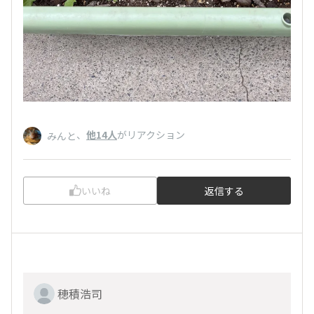
、
他14人
がリアクション
みんと
いいね
返信する
穂積浩司