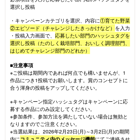
選択し投稿
・キャンペーンカテゴリを選択、内容に
①育てた野菜
②エピソード（チャレンジしたきっかけなど）
を入力
・投稿入力画面で、
応募したい部門のハッシュタグを
選択し投稿（たのしく栽培部門、おいしく調理部門、
はじめてチャレンジ部門のどれか）
■注意事項
※ご投稿は期間内であれば何点でも構いませんが、1
作品につき1投稿でお願いします。賞のコンセプトに
合う渾身の投稿をアップしてください。
※キャンペーン指定ハッシュタグはキャンペーンに応
募する作品にのみ設定してください。
※参加条件、参加方法を満たしていない場合は無効と
なりますのでご注意ください。
※当選結果は、2026年2月23日(月)～3月2日(月)の期間
内に
コミュニティ内のメッセージ機能
にてご連絡させ