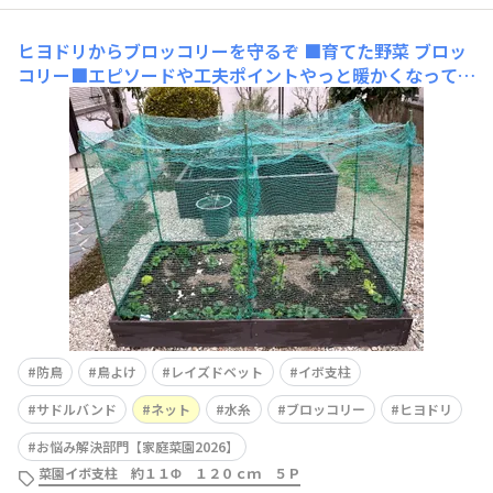
ヒヨドリからブロッコリーを守るぞ
■育てた野菜 ブロッ
コリー■エピソードや工夫ポイントやっと暖かくなってき
て苗も出回りだし今年も家庭菜園始動しました。レイズド
ベットにブロッコリー,スナップエンドウ、初挑戦のそら
豆、イタリアンパセリ、リーフレタスの種まきを終了。大
満足で水やりを終えて休憩。主人が庭にいたので安心して
お隣さんと
防鳥
鳥よけ
レイズドベット
イボ支柱
サドルバンド
ネット
水糸
ブロッコリー
ヒヨドリ
お悩み解決部門【家庭菜園2026】
菜園イボ支柱 約１１Φ １２０ｃｍ ５Ｐ