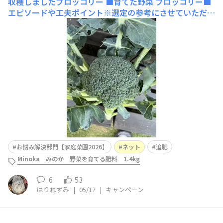
収穫しましたブロッコリー
■育てた野菜 ブロッコリー■
エピソードや工夫ポイント※選定の参考にさせていただき
ますので必ずご入力ください 植えた早々、ヒヨドリに葉
を食べられたブロッコリーですが、ネットを張り完全防備
の末、収穫できました。脇芽もしっかり食べました。わか
らない場合はこちらに商品名を入力してください
お悩み解決部門【家庭菜園2026】
ネット
追肥
Minoka みのか 野菜を育てる肥料 1.4kg
6
53
はりねずみ
|
05/17
|
キャンペーン