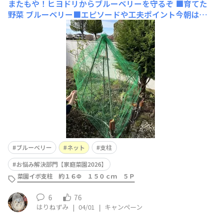
またもや！ヒヨドリからブルーベリーを守るぞ
■育てた
野菜 ブルーベリー■エピソードや工夫ポイント今朝は雨
が上がり爽やかな朝でした。ヒヨドリの嬉しそうな声が聞
こえるなと庭を見ると、なんということでしょう、ヒヨド
リが膨らみだしたばかりのブルーベリーの花を食べていま
した。私に気付いて飛び去る時には蕾をくわえているよう
に見えました。その早業
ブルーベリー
ネット
支柱
お悩み解決部門【家庭菜園2026】
菜園イボ支柱 約１６Φ １５０ｃｍ ５Ｐ
6
76
はりねずみ
|
04/01
|
キャンペーン