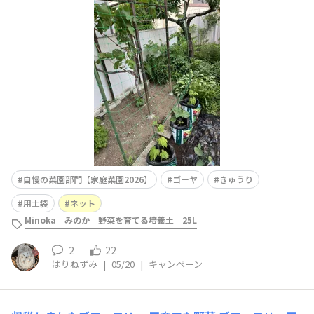
ただきますので必ずご入力ください 菜園スペースがなく
て用土袋に直接苗を、植えてみました。ゴーヤ、きゅうり
は肥料はあまり要らないかなとも思いました。置き場も選
べて、ちょうど、ぶどう棚前にネットをかけて育てる
自慢の菜園部門【家庭菜園2026】
ゴーヤ
きゅうり
用土袋
ネット
Minoka みのか 野菜を育てる培養土 25L
2
22
はりねずみ
|
05/20
|
キャンペーン