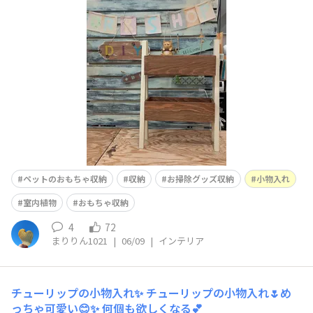
作ってきました✨屋内植物スタンド２段ガタつきもなく上
手に仕上がりました👏👏👏室内植物を置く以外に、色々使
えそうなので 試行錯誤しながら使っていきたいと思いま
す！ペットのおもちゃを収納してもいいなと思います！
ペットのおもちゃ収納
収納
お掃除グッズ収納
小物入れ
室内植物
おもちゃ収納
4
72
まりりん1021
|
06/09
|
インテリア
チューリップの小物入れ✨
チューリップの小物入れ🌷め
っちゃ可愛い😊✨ 何個も欲しくなる💕