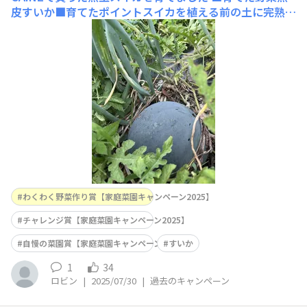
皮すいか■育てたポイントスイカを植える前の土に完熟堆
肥と有機肥料を埋め込んで高畝を作りマルチをはってお
き、病害虫予防としてスイカの苗の真横にネギの苗を混植
しました。
わくわく野菜作り賞【家庭菜園キャンペーン2025】
チャレンジ賞【家庭菜園キャンペーン2025】
自慢の菜園賞【家庭菜園キャンペーン2025】
すいか
1
34
ロビン
|
2025/07/30
|
過去のキャンペーン