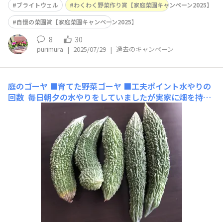
ブライトウェル
わくわく野菜作り賞【家庭菜園キャンペーン2025】
自慢の菜園賞【家庭菜園キャンペーン2025】
8
30
purimura
|
2025/07/29
|
過去のキャンペーン
庭のゴーヤ
■育てた野菜ゴーヤ ■工夫ポイント水やりの
回数 毎日朝夕の水やりをしていましたが実家に畑を持つ
友人達に「そんなに水やりをしていなかった」と聞いて今
年は水やりの回数を減らしてみました。2日に1回くらい
です。 その効果かどうかわかりませんが例年に比べて今
年は１ヶ