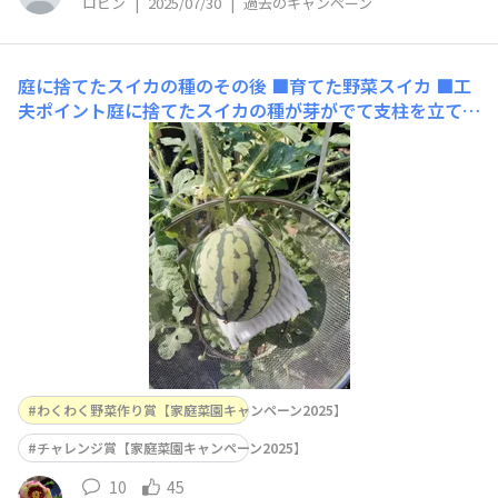
ロビン
|
2025/07/30
|
過去のキャンペーン
庭に捨てたスイカの種のその後
■育てた野菜スイカ ■工
夫ポイント庭に捨てたスイカの種が芽がでて支柱を立てま
したスイカがなってきたのでザルで受けました🍉🍉🍉だん
だん大きくなってきました楽しみです
わくわく野菜作り賞【家庭菜園キャンペーン2025】
チャレンジ賞【家庭菜園キャンペーン2025】
10
45