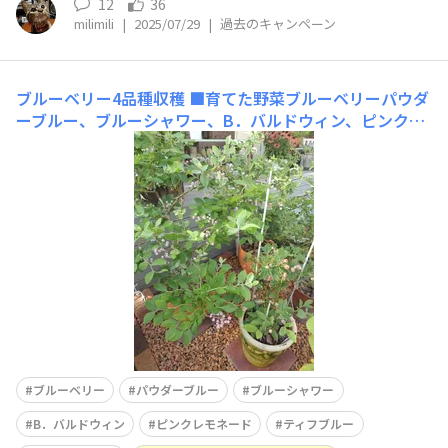
12
36
milimili
|
2025/07/29
|
過去のキャンペーン
ブルーベリー4品種収穫
■育てた野菜ブルーベリーパウダ
ーブルー、ブルーシャワー、B．バルドウィン、ピンクレ
モネード今年更に２品種を購入ティフブルー、ブライトウ
ェル■工夫ポイント・同じ植木鉢で育てるため、冬に根切
りをして土を入れ替えています。土は酸性になるようにピ
ートモスや鹿沼土をブレンドします。・夏剪定と冬剪定で
ちょうどい
ブルーベリー
パウダーブルー
ブルーシャワー
B．バルドウィン
ピンクレモネード
ティフブルー