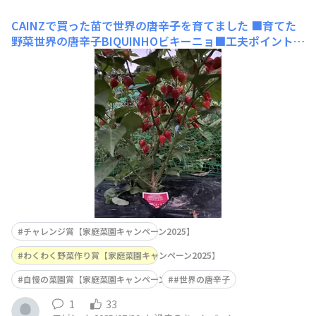
CAINZで買った苗で世界の唐辛子を育てました
■育てた
野菜世界の唐辛子BIQUINHOビキーニョ■工夫ポイント唐
辛子は湿気を嫌うので、牛糞堆肥と鶏糞を追加した土を高
畝に盛り排水性を高め、マルチをはって夏の雑草を防ぎま
した。
チャレンジ賞【家庭菜園キャンペーン2025】
わくわく野菜作り賞【家庭菜園キャンペーン2025】
自慢の菜園賞【家庭菜園キャンペーン2025】
#世界の唐辛子
1
33