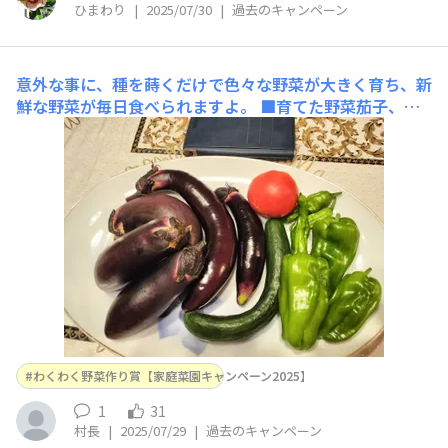
ひまわり
|
2025/07/30
|
過去のキャンペーン
意外な事に、種を蒔くだけで色々な野菜が大きく育ち、新
鮮な野菜が毎日食べられますよ。
■育てた野菜茄子、ピ
ーマン、獅子唐辛子、胡瓜、トマト、バジル、大葉、荏胡
麻の葉、パクチー、イタリアンパセリ、韮など■工夫ポイ
ント土壌改良して種を蒔き肥料を遣ります。そしてカイン
ズで購入した防鳥ネットを張ってカラス対策。さらにカイ
ンズで購入したソーラー式防鳥防獣アラームも有効でし
た。設置してからは、庭
わくわく野菜作り賞【家庭菜園キャンペーン2025】
1
31
村長
|
2025/07/29
|
過去のキャンペーン