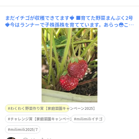
まだイチゴが収穫できてます🍓
■育てた野菜まんぷく2号
🍓今はランナーで子株孫株を育てています。あらっ😳こん
なところにちっちゃなイチゴができていました😍まだ、
ヘタの葉っぱがパーンと反り返ってないけど真っ赤だか
ら、鳥さんに食べられる前に収穫しちゃお🎶ミニトマト🍅
と一緒に和風ドレッシングでサラダとして食べます🍓ミニ
トマトより甘〜くて美
わくわく野菜作り賞【家庭菜園キャンペーン2025】
チャレンジ賞【家庭菜園キャンペーン2025】
milimiliイチゴ
milimili2025/7