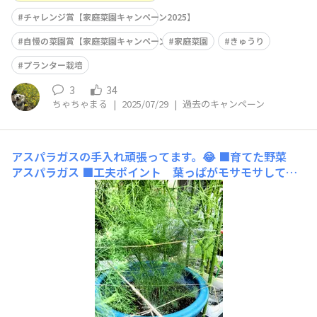
チャレンジ賞【家庭菜園キャンペーン2025】
自慢の菜園賞【家庭菜園キャンペーン2025】
家庭菜園
きゅうり
プランター栽培
3
34
ちゃちゃまる
|
2025/07/29
|
過去のキャンペーン
アスパラガスの手入れ頑張ってます。😂
■育てた野菜
アスパラガス ■工夫ポイント 葉っぱがモサモサして倒
れるのを麻紐と支柱、トンネル支柱で支えました。水やり
の度に葉先が土に埋もれるのが解消出来て良かったです。
光合成で根っこがしっかりしてくれると良いです。