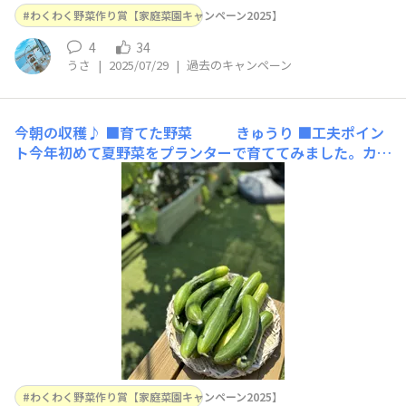
わくわく野菜作り賞【家庭菜園キャンペーン2025】
4
34
うさ
|
2025/07/29
|
過去のキャンペーン
今朝の収穫♪
■育てた野菜 きゅうり ■工夫ポイン
ト今年初めて夏野菜をプランターで育ててみました。カイ
ンズさんのキュウリ苗を植えたところ、毎日たくさんの実
をつけてくれます！今朝は数えたら10本の収穫！さっぱ
り浅漬けに大量消費します♪まだまだ赤ちゃんきゅうりが
ちらほら🥒大豊作でとっても嬉しいです☺️
わくわく野菜作り賞【家庭菜園キャンペーン2025】