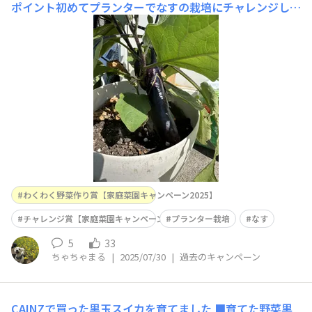
ポイント初めてプランターでなすの栽培にチャレンジしま
した。6月下旬から苗を植え、初めは水やりをしてもほと
んど変わらず、苦戦しましたが、肥料を増やしたらやっと
実がつきはじめました♪これから収穫が楽しみです😊
わくわく野菜作り賞【家庭菜園キャンペーン2025】
チャレンジ賞【家庭菜園キャンペーン2025】
プランター栽培
なす
5
33
ちゃちゃまる
|
2025/07/30
|
過去のキャンペーン
CAINZで買った黒玉スイカを育てました
■育てた野菜黒