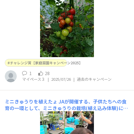
チャレンジ賞【家庭菜園キャンペーン2025】
1
28
マイペース３
|
2025/07/26
|
過去のキャンペーン
ミニきゅうりを植えたょ
JAが開催する、子供たちへの食
育の一環として、ミニきゅうりの栽培(植え込み体験)にチ
ャレンジしています。偶然、彼の6歳の誕生日、6月22
日、締切ギリギリまでの成長を追いたいと思います。そし
て、彼の、初めての野菜作りの思い出になれば💗💗と記録