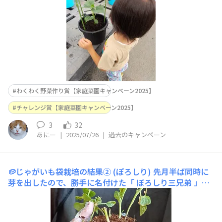
していきます！ぐんぐん成長していきます💪💪雌花咲い
た！ポーク
わくわく野菜作り賞【家庭菜園キャンペーン2025】
チャレンジ賞【家庭菜園キャンペーン2025】
3
32
あにー
|
2025/07/26
|
過去のキャンペーン
🥔じゃがいも袋栽培の結果② (ぽろしり)
先月半ば同時に
芽を出したので、勝手に名付けた「 ぽろしり三兄弟 」。
なんとか生きている状態です。新しく芽は出しても15cm
以上育たず、葉が大きく展開しません。日焼けした葉がだ
んだん枯れて小さくなって来ます😢今回の収穫後に、ぽ