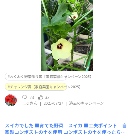
マルチング用のビニールを張ってみました。背丈が小さい
頃には防虫ネットの虫除け、大きくなってからは支柱。油
断してたらハマキムシが来てて、今は週1〜2回の「トウ
ガラシ焼酎スプレー」で予防しています。 &nbs
わくわく野菜作り賞【家庭菜園キャンペーン2025】
チャレンジ賞【家庭菜園キャンペーン2025】
23
33
まっさん
|
2025/07/27
|
過去のキャンペーン
スイカでした
■育てた野菜 スイカ ■工夫ポイント 自
家製コンポストの土を使用 コンポストの土を使ったら謎