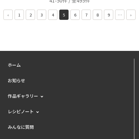
41-50件 / 全495件
‹
1
2
3
4
5
6
7
8
9
…
›
ホーム
お知らせ
作品ギャラリー
レシピノート
みんなに質問