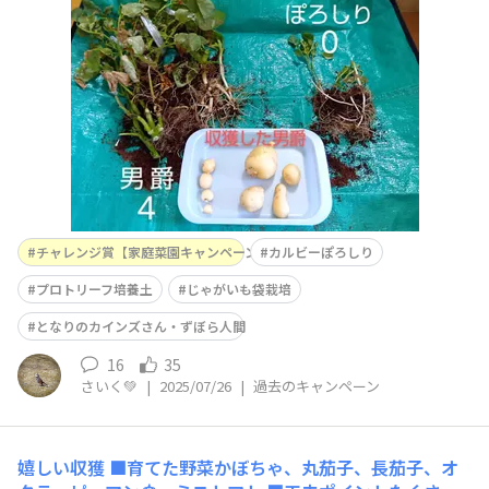
しますと、男爵は４個、ぽろしりは０でした。(アイキャ
ッチ画像)前回７月17日投稿はこちらです⬇️https://diy-s
quare.cainz.com/announcement
チャレンジ賞【家庭菜園キャンペーン2025】
カルビーぽろしり
プロトリーフ培養土
じゃがいも袋栽培
となりのカインズさん・ずぼら人間
16
35
さいく💚
|
2025/07/26
|
過去のキャンペーン
嬉しい収獲
■育てた野菜かぼちゃ、丸茄子、長茄子、オ