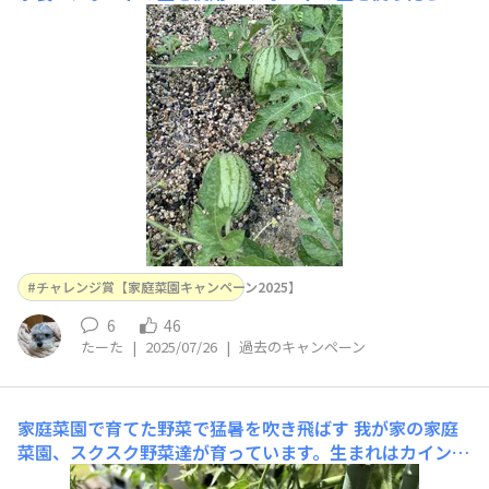
の芽🌱が出てきたので見守っていたらスイカが実りました
😳思いもよらずスイカを育てることになり初めてでドキ
ドキです 毎日少しずつ大きくなるのを見るのが楽しいで
す😆
チャレンジ賞【家庭菜園キャンペーン2025】
6
46
たーた
|
2025/07/26
|
過去のキャンペーン
家庭菜園で育てた野菜で猛暑を吹き飛ばす
我が家の家庭
菜園、スクスク野菜達が育っています。生まれはカインズ
育ち、立派な苗でした今は大きくなり、トマト🍅は私の身