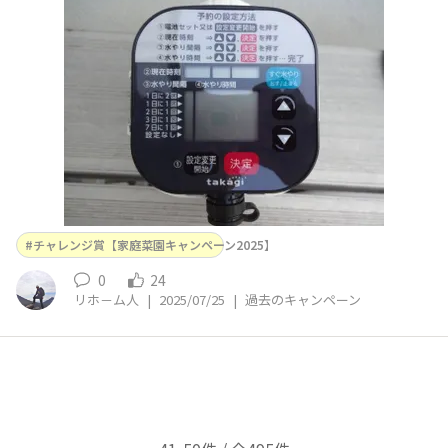
夏野菜で最も使いたい時期→梅雨明けからかと思います。
35度超え当たり前になってきました。夕方の給水は特に
キケンです。給水機→給湯器に自動で移行します。出始め
に噴出口に手を
チャレンジ賞【家庭菜園キャンペーン2025】
0
24
リホ－ム人
|
2025/07/25
|
過去のキャンペーン