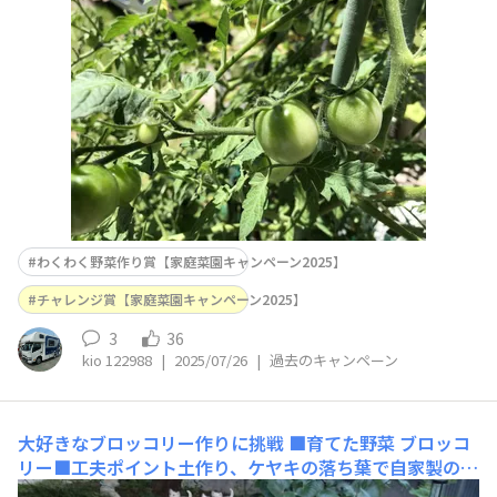
長越え緑色から赤色へと変わって来ました後ろに見える緑
色のネットはキョン避けです、トマトの枝を食べに来てま
す続いてピーマン🫑こちらもしっかりした実で肉厚、パリ
ッとした食感が堪りません最後
わくわく野菜作り賞【家庭菜園キャンペーン2025】
チャレンジ賞【家庭菜園キャンペーン2025】
3
36
kio 122988
|
2025/07/26
|
過去のキャンペーン
大好きなブロッコリー作りに挑戦
■育てた野菜 ブロッコ
リー■工夫ポイント土作り、ケヤキの落ち葉で自家製の腐
葉土を作り、油かすをブレンド、開花後、鶏糞等を定期的