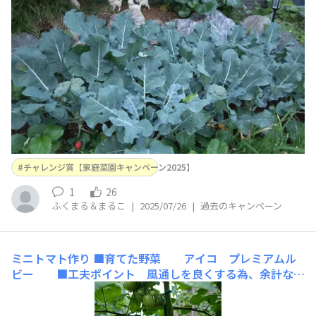
に与えました。青虫さんの大好物らしく、毎日、格闘しま
した🐛
チャレンジ賞【家庭菜園キャンペーン2025】
1
26
ふくまる＆まるこ
|
2025/07/26
|
過去のキャンペーン
ミニトマト作り
■育てた野菜 アイコ プレミアムル
ビー ■工夫ポイント 風通しを良くする為、余計な葉
は取り地中から20センチ程スッキリしています