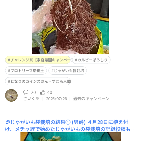
ろしりの土の中の様子を見て、残すか処分するかを決める
ということにしました。結
チャレンジ賞【家庭菜園キャンペーン2025】
カルビーぽろしり
プロトリーフ培養土
じゃがいも袋栽培
となりのカインズさん・ずぼら人間
20
40
さいく💚
|
2025/07/26
|
過去のキャンペーン
🥔じゃがいも袋栽培の結果① (男爵)
４月28日に植え付
け、メチャ遅で始めたじゃがいもの袋栽培の記録投稿も最
終です。いよいよ収穫のため掘り出しました。結果から申