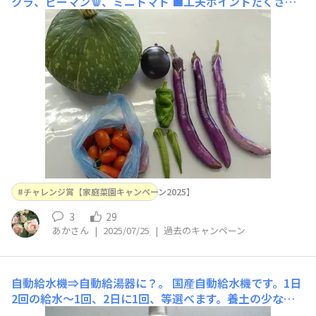
クラ、ピーマン🫑、ミニトマト ■工夫ポイントたくさん
の種類を育てるために、苗は１、２本ずつ植え、昨年とは
連作にならないよう入れ替えて育てました😃 実ができて
きて、丸茄子は真ん丸で、長茄子は鰻のように長くてビッ
クリでした😆
チャレンジ賞【家庭菜園キャンペーン2025】
3
29
あかさん
|
2025/07/25
|
過去のキャンペーン
自動給水機⇒自動給湯器に？。
国産自動給水機です。1日
2回の給水～1回、2日に1回、等選べます。養土の少ない
プランタ－には便利な器具です。安心して外出出来ます。