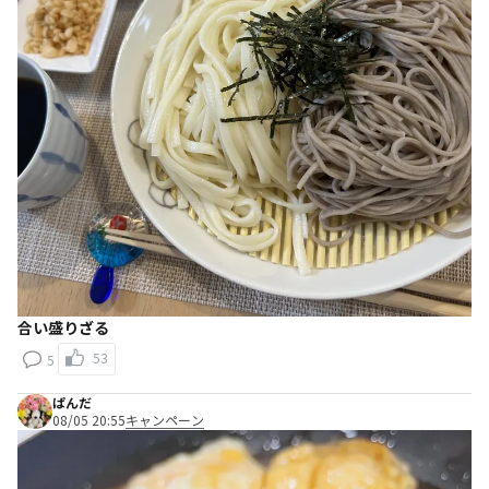
合い盛りざる
53
5
ぱんだ
08/05 20:55
キャンペーン