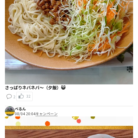
さっぱりネバネバ〜（夕飯）😺
32
2
べるん
08/04 20:04
キャンペーン