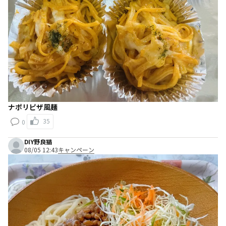
ナポリピザ風麺
35
0
DIY野良猫
08/05 12:43
キャンペーン