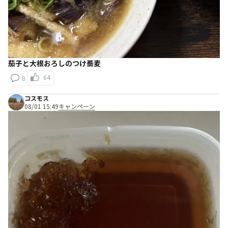
茄子と大根おろしのつけ蕎麦
64
8
コスモス
08/01 15:49
キャンペーン