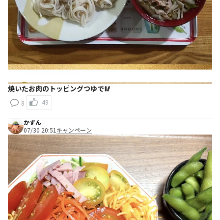
焼いたお肉のトッピングつゆで🥢
49
8
かずん
07/30 20:51
キャンペーン