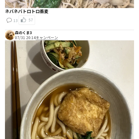
ネバネバトロトロ蕎麦
57
13
森のくま3
07/31 20:14
キャンペーン