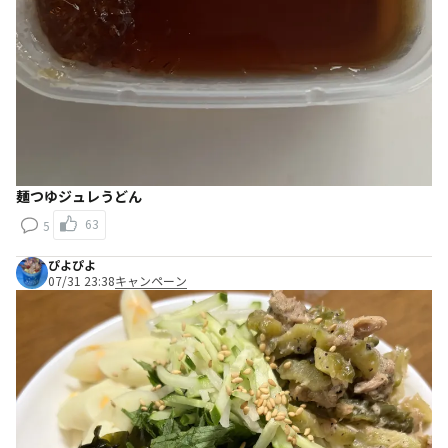
麺つゆジュレうどん
63
5
ぴよぴよ
07/31 23:38
キャンペーン