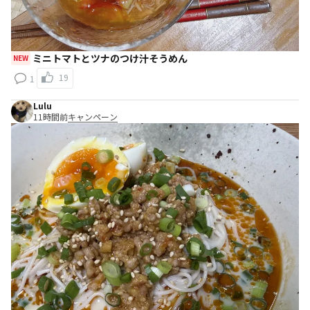
ミニトマトとツナのつけ汁そうめん
NEW
19
1
Lulu
11時間前
キャンペーン