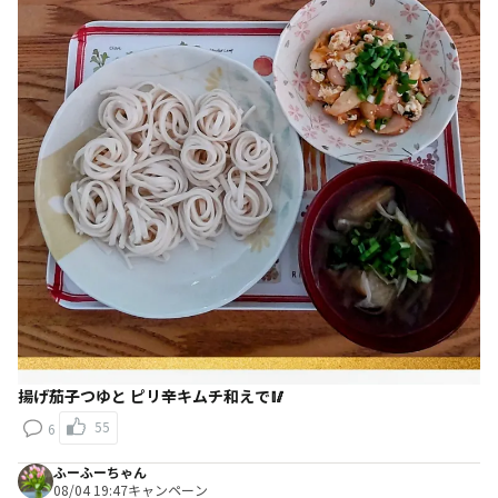
揚げ茄子つゆと ピリ辛キムチ和えで🥢
55
6
ふーふーちゃん
08/04 19:47
キャンペーン