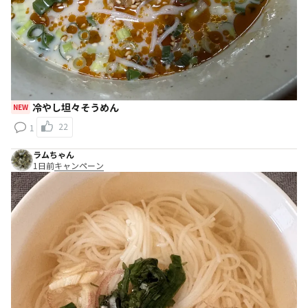
冷やし坦々そうめん
NEW
22
1
ラムちゃん
1日前
キャンペーン