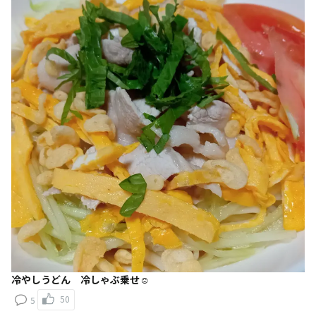
冷やしうどん 冷しゃぶ乗せ☺️
50
5