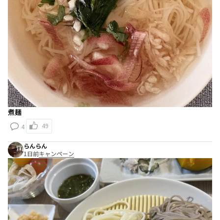
煮麺
49
4
らんらん
1日前
キャンペーン