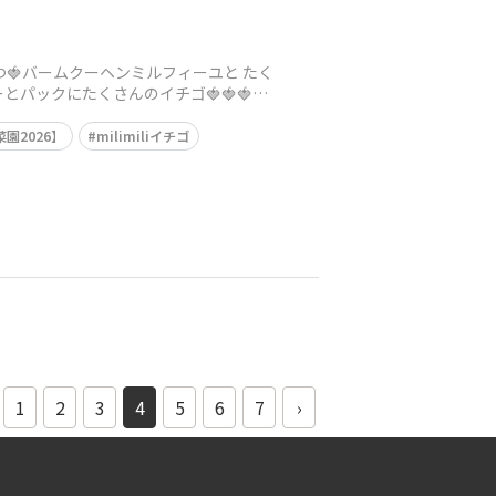
つ🍓バームクーヘンミルフィーユと たく
ックにたくさんのイチゴ🍓🍓🍓🍓
園2026】
milimiliイチゴ
1
2
3
4
5
6
7
›