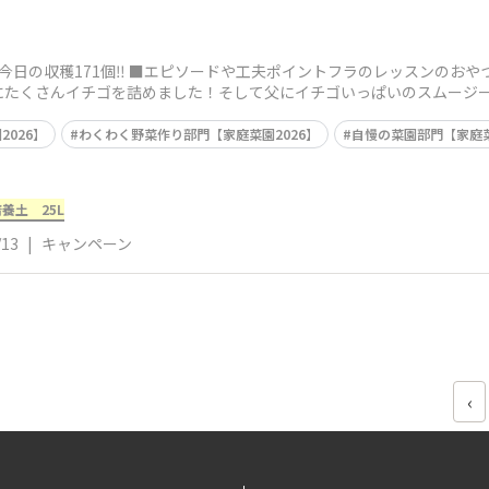
日の収穫171個‼️ ■エピソードや工夫ポイントフラのレッスンのおや
たくさんイチゴを詰めました！そして父にイチゴいっぱいのスムージーとパ
026】
わくわく野菜作り部門【家庭菜園2026】
自慢の菜園部門【家庭菜
養土 25L
/13
|
キャンペーン
‹