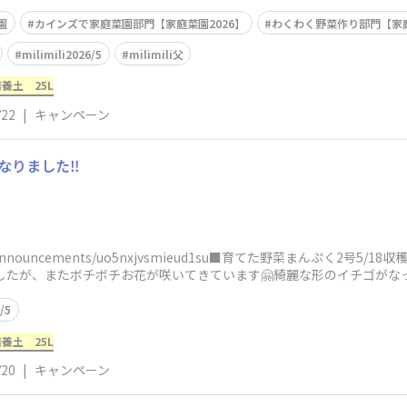
園
カインズで家庭菜園部門【家庭菜園2026】
わくわく野菜作り部門【家庭
milimili2026/5
milimili父
養土 25L
/22
|
キャンペーン
なりました‼️
nz.com/announcements/uo5nxjvsmieud1su■育てた野菜まんぷく2号5
ましたが、またボチボチお花が咲いてきています🤗綺麗な形のイチゴがな
/5
養土 25L
/20
|
キャンペーン