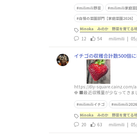
milimili野菜
milimili家庭菜
自慢の菜園部門【家庭菜園2026】
Minoka みのか 野菜を育てる培
12
54
milimili
|
05
イチゴの収穫合計数500個に
https://diy-square.cai
🍓 ■最近収穫量が少なってき
milimiliイチゴ
milimili2026
Minoka みのか 野菜を育てる培
20
63
milimili
|
05