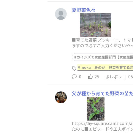
夏野菜色々
■育てた野菜 ズッキーニ、ト
ますので必ずご入力くださいや
夏は、畑とプランターとタフバ
カインズで家庭菜園部門【家庭菜園2
Minoka みのか 野菜を育てる培
0
25
ポレポレ
|
05
父が種から育てた野菜の苗
https://diy-square.ca
たのに■エピソードや工夫ポイント