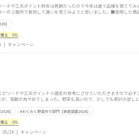
ピソードや工夫ポイント昨年は男爵だったので今年は違う品種を育ててみ
ンターの２箇所で栽培して違いを見てみようと思いました。■使用した商
26】
養土 25L
5
|
キャンペーン
エピソードや工夫ポイント※選定の参考にさせていただきますので必ず
たが、高齢の為やめてしまった。野菜も高いので、少しでも家計の足し
026】
わくわく野菜作り部門【家庭菜園2026】
養土 25L
05/24
|
キャンペーン