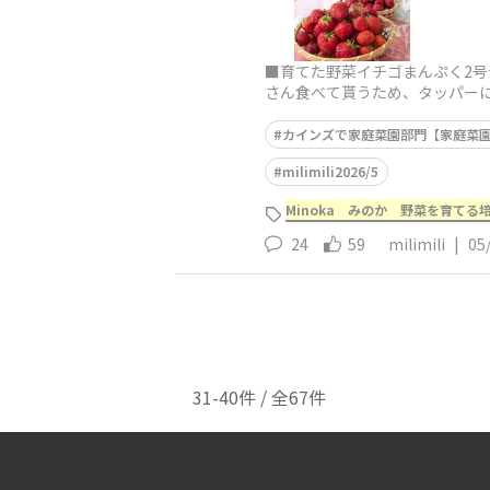
■育てた野菜イチゴまんぷく2号今
さん食べて貰うため、タッパーに
🍓今日のイチゴ
カインズで家庭菜園部門【家庭菜園2
milimili2026/5
Minoka みのか 野菜を育てる培
24
59
milimili
|
05
31-40件 / 全67件