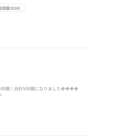
菜園2026】
/18収穫40個！合計500個になりました🍓🍓🍓🍓
っ