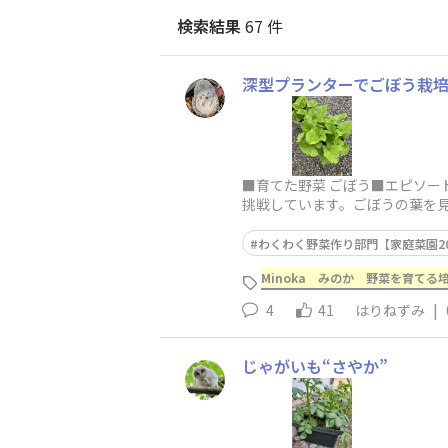
検索結果
67 件
深型プランターでごぼう栽
■育てた野菜 ごぼう■エピソー
挑戦しています。ごぼうの葉を
ます。間引きのチビ
わくわく野菜作り部門【家庭菜園20
Minoka みのか 野菜を育てる培
4
41
はりねずみ
|
じゃがいも“さやか”