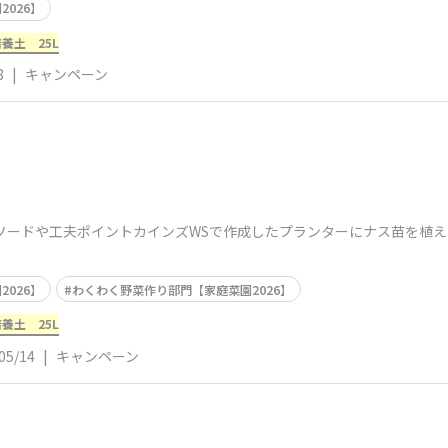
026】
養土 25L
8
|
キャンペーン
ソードや工夫ポイントカインズWSで作成したプランターにナス苗を植
026】
わくわく野菜作り部門【家庭菜園2026】
養土 25L
05/14
|
キャンペーン