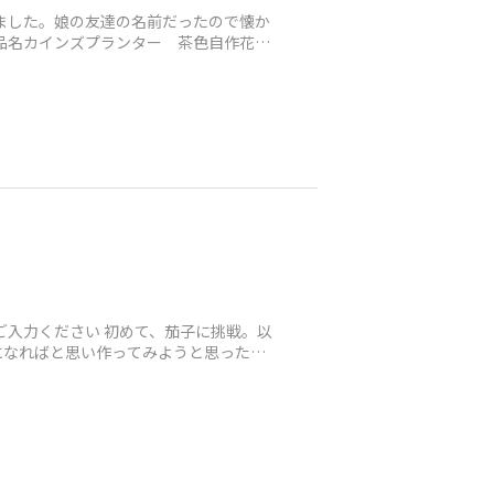
ました。娘の友達の名前だったので懐か
品名カインズプランター 茶色自作花壇
ご入力ください 初めて、茄子に挑戦。以
になればと思い作ってみようと思った。