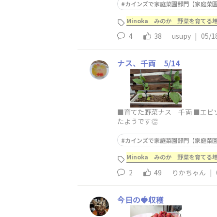
カインズで家庭菜園部門【家庭菜園2
Minoka みのか 野菜を育てる培
4
38
usupy
|
05/1
ナス、千両 5/14
■育てた野菜ナス 千両 ■エピ
たようです👏
カインズで家庭菜園部門【家庭菜園2
Minoka みのか 野菜を育てる培
2
49
りかちゃん
|
今日の🍓収穫