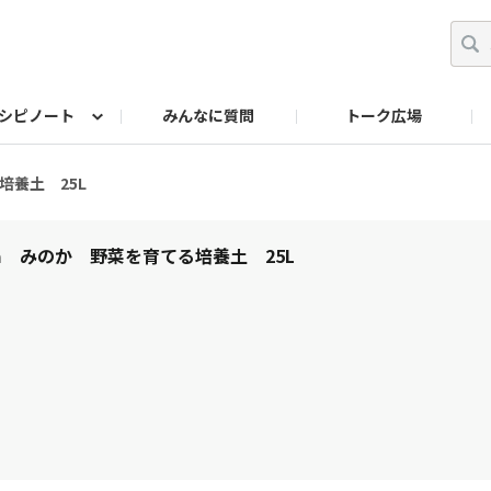
シピノート
みんなに質問
トーク広場
ッキング レシピ
ペット
ワークショップ
ペット レシピ
その他
ワークショップ レシ
DIYアワー
培養土 25L
ka みのか 野菜を育てる培養土 25L