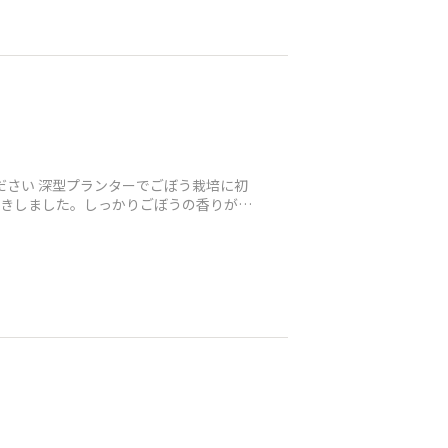
ださい 深型プランターでごぼう栽培に初
引きしました。しっかりごぼうの香りがし