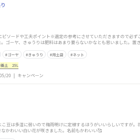
張り
エピソードや工夫ポイント※選定の参考にさせていただきますので必ず
た。ゴーヤ、きゅうりは肥料はあまり要らないかなとも思いました。置
ゴーヤ
きゅうり
用土袋
ネット
養土 25L
05/20
|
キャンペーン
ひよこ豆は多湿に弱いので梅雨明けに定植するほうがいいらしいですが。
なかわいい白い花が咲きました。名前もかわいい🥰