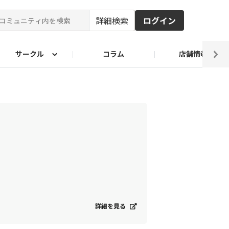
詳細検索
ログイン
サークル
コラム
店舗情報
ピ
ド2026
その他 レシピ
わが家のおうち麺
麺レシピ
詳細を見る