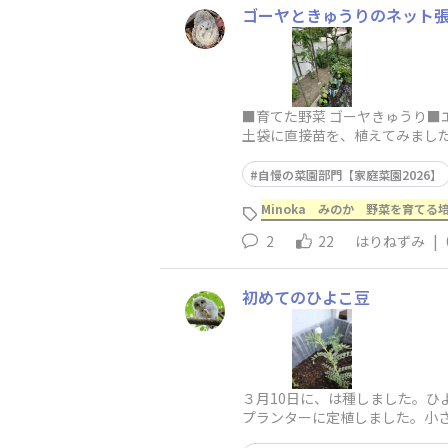
ゴーヤときゅうりのネット
■育てた野菜 ゴーヤきゅうり■
土袋に直接苗を、植えてみまし
ネットをかけて育てる
自慢の菜園部門【家庭菜園2026】
Minoka みのか 野菜を育てる培
2
22
はりねずみ
|
初めてのひよこ豆
３月10日に、は種しました。
プランターに定植しました。小さ