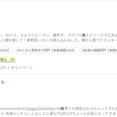
マト、白ナス、きゅうりピーマン、唐辛子、パプリカ■エピソードや工夫
っと畑を耕して？夏野菜いろいろ植え込みました。種から育てたズッキー
ッ
026】
わくわく野菜作り部門【家庭菜園2026】
自慢の菜園部門【家庭菜
養土 25L
/23
|
キャンペーン
たち
inz.com/announcements/qjqgpa5qidvkqum0■育てた野菜父から
 地植えしたらこんなことに😭5/75/85/13ちょっと元気になってきま