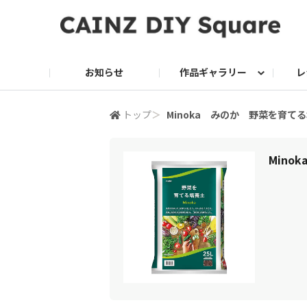
お知らせ
作品ギャラリー
レ
DIY
DIY レシピ
ドッグサークル
グリーン入荷情報
グリーン
グリーン レシピ
クッキング
ク
トップ
＞
Minoka みのか 野菜を育てる
家庭菜園2026
Mino