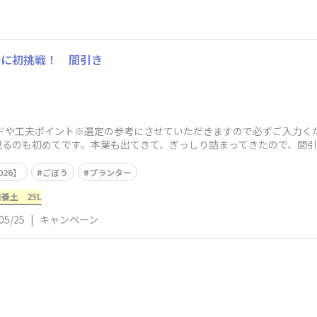
培に初挑戦！ 間引き
ドや工夫ポイント※選定の参考にさせていただきますので必ずご入力く
見るのも初めてです。本葉も出てきて、ぎっしり詰まってきたので、間
26】
ごぼう
プランター
養土 25L
05/25
|
キャンペーン