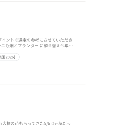
ポイント※選定の参考にさせていただき
ニも畑とプランター に植え替え今年の
園2026】
もらってきた苗大根の苗もらってきた5/6は元気だっ