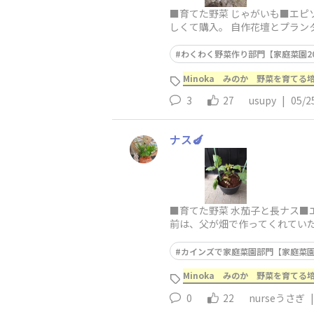
■育てた野菜 じゃがいも■エ
しくて購入。 自作花壇とプラ
に植えたジャガイモは
わくわく野菜作り部門【家庭菜園20
Minoka みのか 野菜を育てる培
3
27
usupy
|
05/2
ナス🍆
■育てた野菜 水茄子と長ナス■
前は、父が畑で作ってくれてい
カインズ鶴ヶ島店で
カインズで家庭菜園部門【家庭菜園2
Minoka みのか 野菜を育てる培
0
22
nurseうさぎ
|