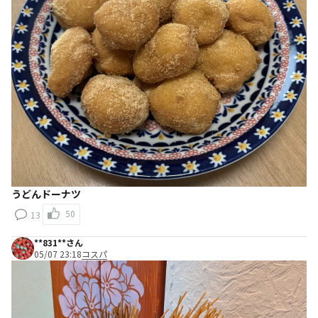
うどんドーナツ
50
13
**831**さん
05/07 23:18
コスパ