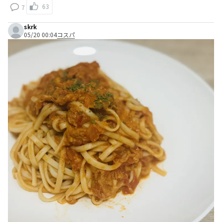
63
7
skrk
05/20 00:04
コスパ