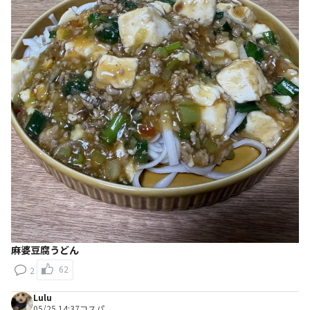
麻婆豆腐うどん
62
2
Lulu
05/25 14:37
コスパ