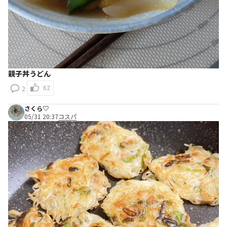
親子丼うどん
62
2
さくら♡
05/31 20:37
コスパ