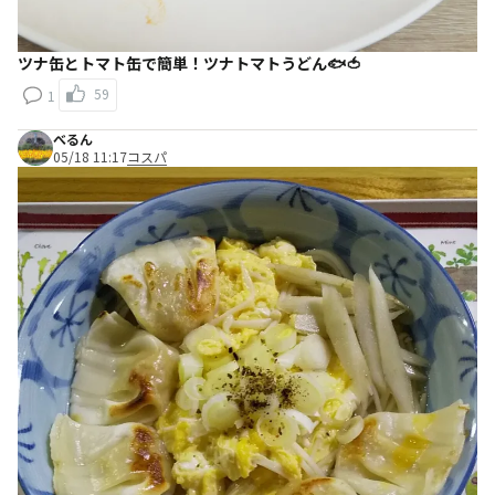
ツナ缶とトマト缶で簡単！ツナトマトうどん🐟🍅
59
1
べるん
05/18 11:17
コスパ