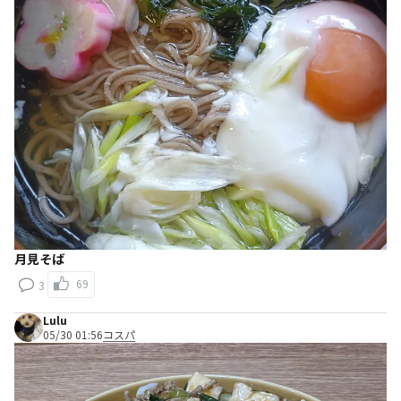
月見そば
69
3
Lulu
05/30 01:56
コスパ