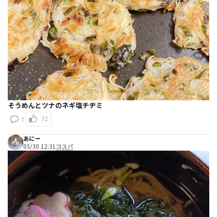
そうめんとツナのネギ塩チヂミ
72
7
あにー
05/30 12:31
コスパ