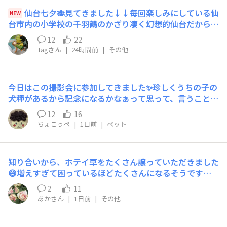
仙台七夕🎋見てきました↓↓毎回楽しみにしている仙
NEW
台市内の小学校の千羽鶴のかざり凄く幻想的仙台だから？
ハイキューポケフタも七夕🎋キレイだったけど年々吹き流
12
22
しが短くなってるような…💧😅七夕飾りも昔より出てい
Tagさん
|
24時間前
|
その他
るのが少なくなってるようでなんだかちょっと寂しかった
なー🥲この後仙台のコストコに寄ってみました👀✨東北限
定ずんだのクロワッサン❗❗限定とか言われちゃうと買っち
今日はこの撮影会に参加してきました✨珍しくうちの子の
ゃうよねー😋
犬種があるから記念になるかなぁって思って、言うこと聞
かなくてじっとしていられないダメダメうちの子だけど応
12
16
募しちゃいました✨商品が発売になったたらどんな風に使
ちょこっぺ
|
1日前
|
ペット
われるのか楽しみ😊
知り合いから、ホテイ草をたくさん譲っていただきました
😄増えすぎて困っているほどたくさんになるそうです我
が家は減っていってしまうので、嬉しいです🥹
2
11
あかさん
|
1日前
|
その他