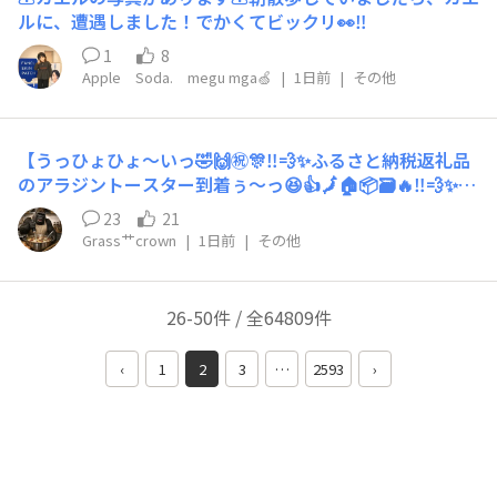
ルに、遭遇しました！でかくてビックリ👀‼️
1
8
Apple Soda. megu mga🍏
|
1日前
|
その他
【うっひょひょ〜いっ🤣🙌㊗️🎊‼️💨✨ふるさと納税返礼品
のアラジントースター到着ぅ〜っ😆👍🗾🏠📦🗃️🔥‼️💨✨】
わぁ、想定してたより早い到着で置き場の掃除もしとらん
23
21
よっ🤣🙏🗓️🔜‼️💨✨わぁ〜トースター置き場には耐熱性有
Grass艹crown
|
1日前
|
その他
るビニールシート敷いとるのだが、拡大すっと焦げカスと
かいっぱいだぁ〜っ🤣🙌📸🔍⬜︎🪨💥‼️💨✨(ヒント:積極的に
日常リアルをお知らせしたいのでバっチぃまんま画像でス
26-50件 / 全64809件
マンなっ🤣🙏📸✨)えとえと、開封の儀だけ済ませた段階
なので朝活しようかと思ったのだが本日は電池切れゴリラ
‹
1
2
3
…
2593
›
になったので🫠🦍🪫💦まぁ、段ボールをカッターで開けら
れましただけぇ〜っ🤣🙌📦🪚‼️💨✨