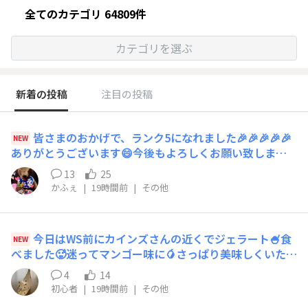
全てのカテゴリ 64809件
カテゴリを選ぶ
新着の投稿
注目の投稿
皆さまのおかげで、ランク5になれました🎉🎉🎉🎉🎉
NEW
ありがとうございます😄今後もよろしくお願い致します
🙇
13
25
かふぇ
|
19時間前
|
その他
今日はWS前にカインズさんの近くでジェラート🍧食
NEW
べました🥵迷ってマンゴー味に🥭さっぱり美味しくいただ
きました😋
4
14
初心者
|
19時間前
|
その他