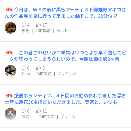
向かないのかも…と感じました…板に磁石を貼れば自作で
今日は、ＷＳの後に黒板アーティスト錦鯉野アキコさ
NEW
きますよね…と話すと、ありますよ！とのこと！(*ﾟ∀ﾟ)
んの作品展を見に行って来ました🤗そこで、30分位でお
✨見せて頂いて、帰宅後、真似して自作しました。長めで
喋りしながら携帯ケースに我が家のわんこ書いて貰いまし
高さ低めにしてみました。板と自作ソーガイドをクランプ
4
17
た🥰錦鯉を被ったとても面白い方ですが、お喋りしなが
で押さえて、手鋸で板を切ったら真っ直ぐに切れました
きき
|
22時間前
|
ペット
ら、ささっと書いてくれます🤗これで何個目かな〜🤭愛犬
よ！磁石はセリアのマグネットプレートを、切って使いま
グッズが増えました🤗作者さんから投稿の許可を貰ってま
した。既にソーガイドをお持ちの方も、自作されてる方も
す🥰
いらっしゃると思います。ロムさん、初めて使ってみまし
この暑さのせいか？果物はいつもより早く熟してピ
NEW
た。すごく便利なんですね！(ﾟ∀ﾟ)🪚✨佐野店のアドバイ
ークが終わってしまうらしいので、今朝は道の駅2ヶ所は
ザーさん、ご親切、ありがとうございました！
しごして、桃やついでに野菜ををたくさん買ってきまし
0
9
た。やはりトマトは地のものが最高！昔ながらの味がしま
Toko
|
23時間前
|
クッキング
す。晩御飯は野菜たっぷりの献立にしようと思ってます。
援農ボランティア、４日間のお勤め終わりました🥵お
NEW
土産に蓮花30本ほどいただきました。実家と、いつも野
菜をくれるおばさんにお届けし、あにーは５本ばかり生け
0
11
花に…茎が柔らかくて、ラップの芯に差し込んで生けてま
あにー
|
24時間前
|
グリーン
す😆😆元気になるかなぁ～～