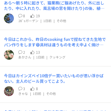
あら〜朝５時に起きて、猫業務(ご飯あげたり、外に出し
たり、中に入れたり、風呂場の窓を開けたり)の後、植木
鉢に水やり。6時近くになって居間で猫と一緒にお茶を飲
8
19
んでいたらついウトウト・・・先ほど目が覚めたら８時
28`sガーデン
|
1日前
|
その他
半！猫と一緒にイビキ💤かいて寝ていたって^_^起こさず
にいてくれて、ありがとう⁉️今慌てて朝ごはんを並べたと
ころです♪寝かせてくれる優しさついでに、朝ごはんも勝
今日はこれから、昨日のcooking funで捏ねてきた生地で
手に食べてくれてたら100点満点なんだけどね〜💯昭和の
パン作りをします😄具材は違うものを考え中よく焼ける
男はそうもいかない^_^(うちだけか？
かちょっと心配😟がんばります🤗
2
13
あかさん
|
1日前
|
クッキング
今日はカインズペイ10倍デー買いたいものが思い浮かば
ない。主人のビール買ってこよう。
3
8
きゃな
|
1日前
|
その他