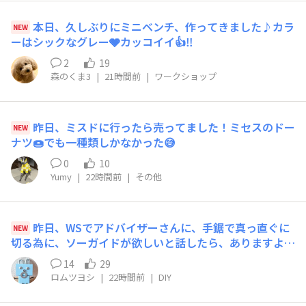
本日、久しぶりにミニベンチ、作ってきました♪カラ
NEW
ーはシックなグレー🩶カッコイイ👍‼️
2
19
森のくま3
|
21時間前
|
ワークショップ
昨日、ミスドに行ったら売ってました！ミセスのドー
NEW
ナツ🍩でも一種類しかなかった😅
0
10
Yumy
|
22時間前
|
その他
昨日、WSでアドバイザーさんに、手鋸で真っ直ぐに
NEW
切る為に、ソーガイドが欲しいと話したら、ありますよ！
とのこと！→(*ﾟ∀ﾟ)✨塗装の待ち時間に試しました。ソ
14
29
ーガイドの磁石に鋸かピタッと付いて、曲がらずに切れま
ロムツヨシ
|
22時間前
|
DIY
した。角度調節できるので、斜めに切りたい時に便利で
す。ただ、ソーガイド自体に厚みがあるので、薄い板には