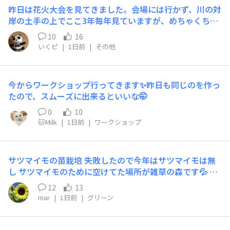
昨日は花火大会を見てきました。会場には行かず、川の対
岸の土手の上でここ3年毎年見ていますが、めちゃくちゃ
よく見えます❤️たっぷり２時間堪能してきました。机、椅
10
16
子持ち込みで食べ呑みながらの観覧ですが、会場ではない
いくピ
|
1日前
|
その他
ので近くにトイレがなくてトイレに行きたくならないよう
に気をつけながら呑みました🤭
今からワークショップ行ってきます✨昨日も同じのを作っ
たので、スムーズに出来るといいな🤭
0
10
🐱Milk
|
1日前
|
ワークショップ
サツマイモの苗栽培 失敗したので今年はサツマイモは無
し サツマイモのために空けてた場所が雑草の森です💦 今
日は草刈機しようと心に決め充電をしようと 昨日準備を
12
13
始めたら 充電器の在処が分からず… 早起きして鎌で草刈
mar
|
1日前
|
グリーン
りに。 半分弱でギブアップ(@_@) 2時間半、草刈りして
きました💦💦💦 秋冬野菜に向け 充電器出てきますよう
に…🙏