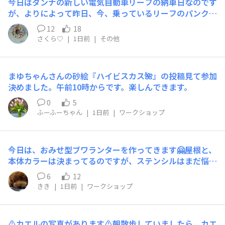
今日はダンナの新しい電気自動車リーフの納車日なのです
が、よりによって昨日、今、乗っているリーフのパンクが
発覚‼️明日は下取りで引き渡すのに今さら交換ももったい
12
18
ないし、パンクの修理キットで応急処置も考えたのですが
さくら♡
|
1日前
|
その他
なんせ車を購入した日産が家から60キロ離れた奈良のお
店なので、そこまで行くのに不安過ぎる💦結局、自動車保
険に付いているロードサービスで運んでもらうことに。で
まゆちゃんさんの砂絵『ハイビスカス🌺』の投稿見て参加
も人は乗れないらしい💦ってことで奈良までアタシのハス
決めました。午前10時からです。楽しんできます。
ラーに2人で乗って行って、帰りは2台で別々に帰ってこ
ないとあかんやん😅せっかくのアタシの貴重な休みが潰
0
5
れた挙句、新車にも乗ることなく引き返してくることにな
ふーふーちゃん
|
1日前
|
ワークショップ
ります😫あーあ💦
今日は、おみせ型ブワランターを作ってきます🤗屋根と、
本体カラーは決まってるのですが、ステンシルはまだ悩み
中🤭作品完成したら、考えよう〜🤭
6
12
きき
|
1日前
|
ワークショップ
⚠️カエルの写真があります⚠️朝散歩していましたら、カエ