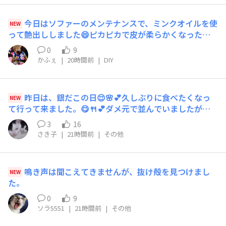
今日はソファーのメンテナンスで、ミンクオイルを使
NEW
って艶出ししました😄ピカピカで皮が柔らかくなった感
じ、長く使いたいのでメンテナンスも大切ですね✨
0
9
かふぇ
|
20時間前
|
DIY
昨日は、銀だこの日😌🌸💕久しぶりに食べたくなっ
NEW
て行って来ました。😋🍴💕ダメ元で並んでいましたが、
何とかGETしてしまいました。😌🌸💕
3
16
さき子
|
21時間前
|
その他
鳴き声は聞こえてきませんが、抜け殻を見つけまし
NEW
た。
0
9
ソラ5551
|
21時間前
|
その他