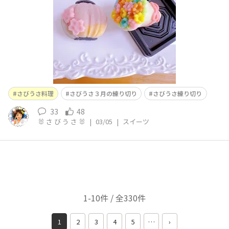
さびうさ料理
さびうさ３月の練り切り
さびうさ練り切り
33
48
🐰 さ び う さ 🐰
|
03/05
|
スイーツ
1-10件 / 全330件
1
2
3
4
5
…
›