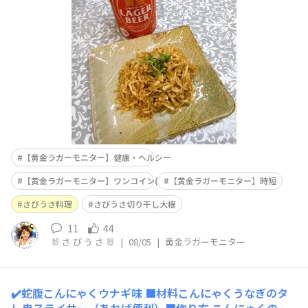
後にバターを入れ炒める。■おすすめポイント簡単で美味
しくて、切り干し大根を使うので体に良い。■黄金ラガー
の感想濃いめで、麦の味が際立つ美味しさです。
【黄金ラガーモニター】健康・ヘルシー
【黄金ラガーモニター】ワンコイン(500円以内)
【黄金ラガーモニター】時短
さびうさ料理
さびうさ切り干し大根
11
44
🐰 さ び う さ 🐰
|
08/05
|
黄金ラガーモニター
✔️蛇腹こんにゃくウナギ味
■材料こんにゃくうなぎのタ