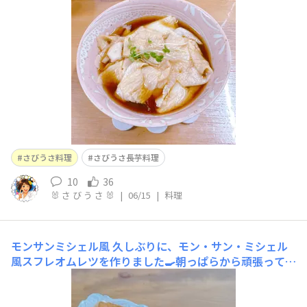
を一煮立ちさせるすった長芋にかけて、味を染みらせるお
好みで、わさびをつけながら食べる
さびうさ料理
さびうさ長芋料理
10
36
🐰 さ び う さ 🐰
|
06/15
|
料理
モンサンミシェル風
久しぶりに、モン・サン・ミシェル
風スフレオムレツを作りました🍳朝っぱらから頑張って作
ったので、頭痛😰