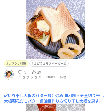
しました🍔美味しかったです😋今回は、KAGOMEのボロ
ネーゼソースを使いましたが、自分でも作れます→http
s://diy-square.cainz.com/announcements/2wf5voxdw
odlod
さびうさ料理
さびうさモスバーガー風
5
29
🐰 さ び う さ 🐰
|
08/08
|
料理
✔️切り干し大根のバター醤油炒め
■材料・分量切り干し
大根顆粒だしバター醤油■作り方切り干し大根を戻す。水
を絞り油で炒める。顆粒だし、醤油を入れ更に炒める。最