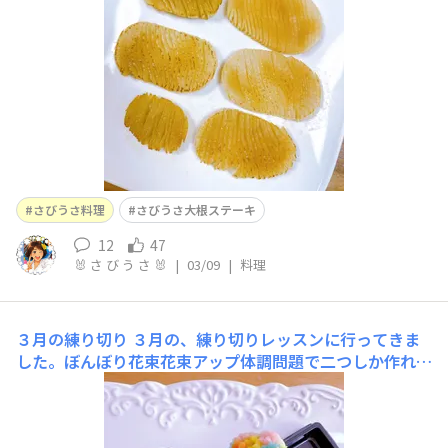
さびうさ料理
さびうさ大根ステーキ
12
47
🐰 さ び う さ 🐰
|
03/09
|
料理
３月の練り切り
３月の、練り切りレッスンに行ってきま
した。ぼんぼり花束花束アップ体調問題で二つしか作れな
くて、本当なら作りたかったやつ↓風車（見本）