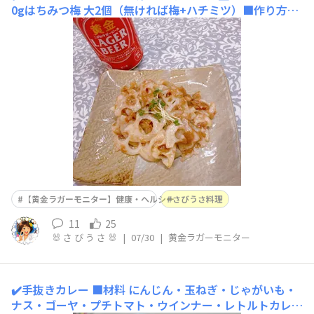
0gはちみつ梅 大2個（無ければ梅+ハチミツ）■作り方れ
んこんを、２ミリの厚さで いちょう切りにする薄く切る
と食感が無くなるので、薄く切らないのがコツ。はちみつ
梅を叩き切り、軽くペーストにする。れんこんを ごま油
で炒め、顆粒だしで味付けをし、炒まったら ペーストし
た はちみ
【黄金ラガーモニター】健康・ヘルシー
さびうさ料理
11
25
🐰 さ び う さ 🐰
|
07/30
|
黄金ラガーモニター
✔️手抜きカレー
■材料 にんじん・玉ねぎ・じゃがいも・
ナス・ゴーヤ・プチトマト・ウインナー・レトルトカレー