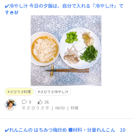
✔️冷やし汁
今日の夕飯は、自分で入れる『冷やし汁』で
す🍚🥢
さびうさ料理
さびうさ冷やし汁
9
36
🐰 さ び う さ 🐰
|
08/03
|
料理
✔️れんこんの はちみつ梅炒め
■材料・分量れんこん 10