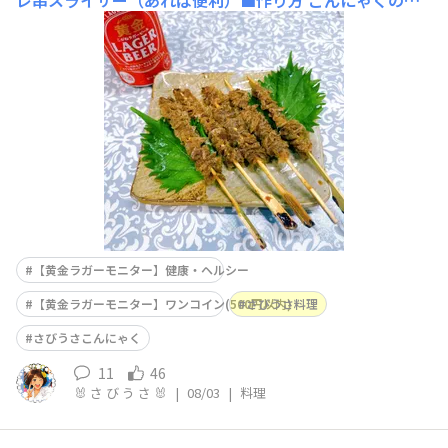
レ串スライサー（あれば便利）■作り方 こんにゃくの長
い辺の方を２ミリ弱くらいに切る。※1日凍らせ、作る時
に半解凍にして切ると切りやすい。その際、スライサーで
切ると更に切りやすい。切ったこんにゃくを蛇腹に刺して
いく。一本を こんな感じにする。油で こんにゃくがカリ
カ
【黄金ラガーモニター】健康・ヘルシー
【黄金ラガーモニター】ワンコイン(500円以内)
さびうさ料理
さびうさこんにゃく
11
46
🐰 さ び う さ 🐰
|
08/03
|
料理