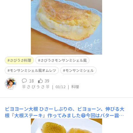
さびうさ料理
さびうさモンサンミシェル風
モンサンミシェル風オムレツ
モンサンミシェル
18
39
🐰 さ び う さ 🐰
|
03/12
|
料理
ビヨヨーン大根
ひさーしぶりの、ビヨョーン、伸びる大
根『大根ステーキ』作ってみました😆今回はバター醤油
味🧈↓作り方はコチラ​https://diy-square.cainz.com/ann
ouncements/0wdpjzglevxfyjv7​​