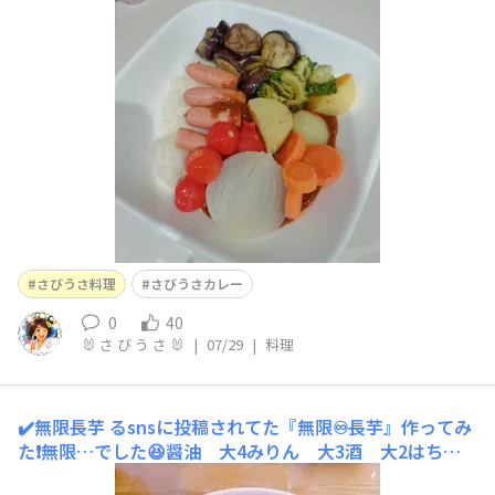
■作り方にんじん・玉ねぎ・じゃがいも…はレンチン。ゴ
ーヤ、ナス、プチトマト・ウインナー…はフライパンで焼
く。ご飯にレトルトカレーをかけ、その上に野菜を盛る。
コレ、めちゃうまです😆カレー嫌いの私が食べら
さびうさ料理
さびうさカレー
0
40
🐰 さ び う さ 🐰
|
07/29
|
料理
✔️無限長芋
るsnsに投稿されてた『無限♾️長芋』作ってみ
た❗️無限…でした😆醤油 大4みりん 大3酒 大2はちみ
つ 大1と1/2長芋をスライサーで薄くする。漬け調味料