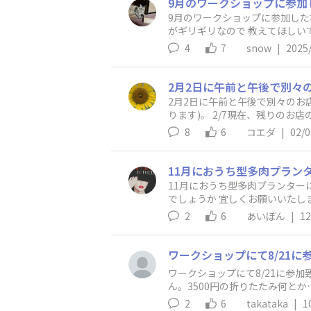
9月のワークショップに参加した
がギリギリなので 教えてほしい
4
7
snow
|
2025
2月2日に午前と午後で別々のお店
ります)。 2/7現在、残りの
8
6
コエダ
|
02/0
11月におうち型多肉プランタ
でしょうか 宜しくお願いいたし
2
6
あいぼん
|
12
ワークショップにて8/21に参
ん。3500円の折りたたみ何と
2
6
takataka
|
1