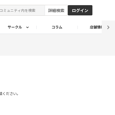
詳細検索
ログイン
サークル
コラム
店舗情報
ピ
ド2026
その他 レシピ
わが家のおうち麺
麺レシピ
投稿ください。