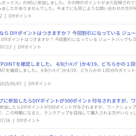
ブルボックス」のWSに参加しました。その時のポイントがまだ反映され
てみましたがありませんでした。今までにも同じような問い合わせの方が
た。
2
|
DIYポイント
B&Bの作品1,000円以上の物なら DIYポイントはつきますか？ 今回割引になっ
/07/13
|
DIYポイント
Tを確認しました。 4/8(ｸｯｷﾝｸﾞ)か4/19、どちらかの１回分のポ
2025/05/07
|
DIYポイント
に参加したらDIYポイントが500ポイント付与されますが、ワークショ
で、この時期になると、ランクアップを目指して購入される方がいらっしゃ
いらっしゃるみたいです。squareは購入したものを共有しても良いこと
07/16
|
DIYポイント
ないのかもしれませんが、ポイント稼ぎの様な気がしてなりません。そこ
ョップ参加ポイントと完成品購入ポイントを違うものにするとかにすれ
ょうか。