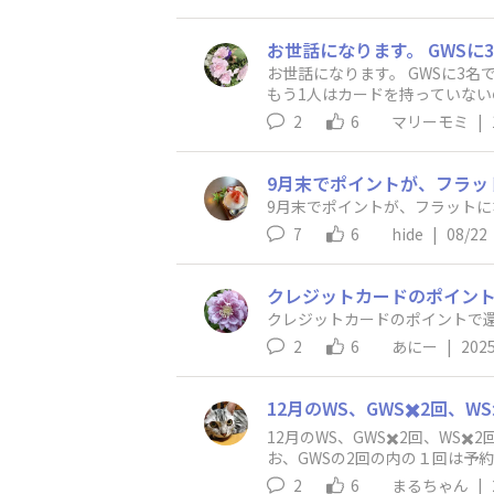
お世話になります。 GWSに3
もう1人はカードを持っていない
2
6
マリーモミ
|
9月末でポイントが、フラッ
9月末でポイントが、フラット
7
6
hide
|
08/22
クレジットカードのポイント
クレジットカードのポイントで還
2
6
あにー
|
2025
12月のWS、GWS✖️2回、W
お、GWSの2回の内の１回は予
たします。
2
6
まるちゃん
|