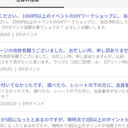
さい。 1000円以上のイベントのDIYワークショップに、 当日予約な
 DIYポイント加算対象でしょうか？ よろしくお願いします。
08/09
|
DIYポイント
マイページの改修有難うございました。 お忙しい所、申し訳ありませんが、以
させて頂きたいと思います。 ランク5（1回ご招待）は、【グリーンWS
何卒宜しくお願い致します。
/09/02
|
DIYポイント
いてなかったです。 調べたら、レシートの下の方に、会員番号がないと
すか？
23/08/10
|
DIYポイント
5回になったとあるのですが、現時点で3回以上のポイントが加算されて