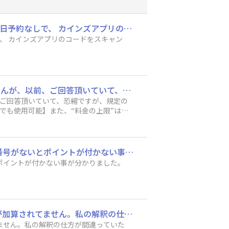
DIYポイントについて教えてください。 1000円以上のイベントのDIYワークショップに、 当日予約なしで、 カインズアプリのコードをスキャンしてお支払いして参加した場合、 DIYポイント加算対象でしょうか？ よろしくお願いします。
しで、 カインズアプリのコードをスキャン
DIY Square 運営者様 マイページの改修有難うございました。 お忙しい所、申し訳ありませんが、以前、ご回答頂いていて、恐縮ですが、規定の変更もされているので、再度確認させて頂きたいと思います。 ランク5（1回ご招待）は、【グリーンWSでも使用可能】また、“料金の上限”はありますか？ ご回答の程、何卒宜しくお願い致します。
前、ご回答頂いていて、恐縮ですが、規定の
でも使用可能】また、“料金の上限”はあ
先月のWSのポイントが1回分付いてなかったです。 調べたら、レシートの下の方に、会員番号がないとポイントが付かない事が分かりました。 どの様な手続きをすれば良いですか？
ポイントが付かない事が分かりました。
今期からトークへのコメントが5回になったとあるのですが、現時点で3回以上のポイントが加算されてません。私の解釈の仕方が間違っていたらすみません。
ません。私の解釈の仕方が間違っていた