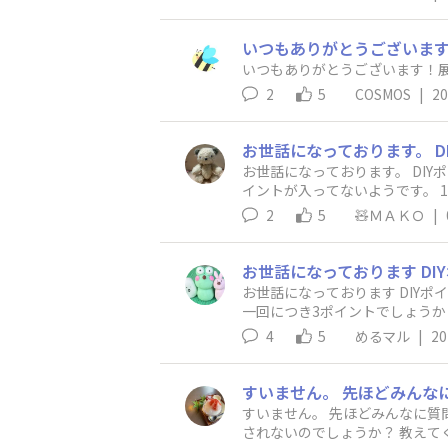
いつもありがとうございます！
いつもありがとうございます！展示
2
5
COSMOS
|
20
お世話になっております。 DI
イントが入ってないようです。 
らないのでしょうか？お手数で
2
5
🧸ＭＡＫＯ
|
お世話になっております DIY
一回につき3ポイントでしょうか？
います どちらが正しいのでしょ
4
5
めるマル
|
20
すいません。 先ほどみんなに質
されないのでしょうか？ 教えて