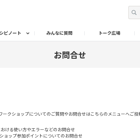
シピノート
みんなに質問
トーク広場
ッキング レシピ
ペット
ワークショップ
ペット レシピ
その他
ワークショップ レシ
DIYアワー
お問合せ
ポイント・ワークショップについてのご質問やお問合せはこちらのメニューへご
quareにおける使い方やエラーなどのお問合せ
クショップ参加ポイントについてのお問合せ