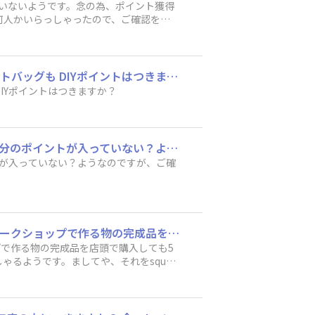
ていないようです。念の為、ポイント獲得
何人かいらっしゃったので、ご確認をお
B&Bの作品1,000円以上の物なら DIYポイントはつきますか？ 今回割引になっている ジュートバッグも DIYポイントはつきますか？
ている ジュートバッグも DIYポイントはつきますか？
本日、先月分ワークショップPOINTを確認しました。 4/8(ｸｯｷﾝｸﾞ)か4/19、どちらかの１回分のポイントが入っていない？ようなのですが、ご確認よろしくお願い致します🙏
イントが入っていない？ようなのですが、ご確
1,000円以上のワークショップに参加したらDIYポイントが500ポイント付与されますが、ワークショップで作る物の完成品を店頭で購入しても500ポイント付与されるとのことで、この時期になると、ランクアップを目指して購入される方がいらっしゃるようです。ましてや、それをsquareに作品として投稿している方もいらっしゃるみたいです。squareは購入したものを共有しても良いことになっていますし、CAINZさん的にも売り上げに貢献しているから問題ないのかもしれませんが、ポイント稼ぎの様な気がしてなりません。そこまでしてランク5になりたいのかなぁって思ってしまいます。ワークショップ参加ポイントと完成品購入ポイントを違うものにするとかにすれば変わってくるのではないでしょうか。運営者さんはいかがお考えでしょうか。
ップで作る物の完成品を店頭で購入しても5
るようです。ましてや、それをsquar
になっていますし、CAINZさん的にも売
までしてランク5になりたいのかなぁっ
ば変わってくるのではないでしょうか。