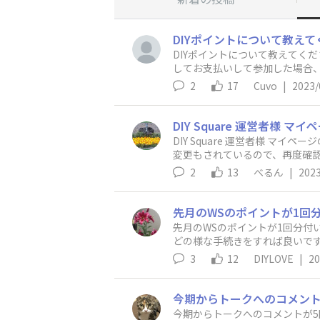
DIYポイントについて教えてくだ
してお支払いして参加した場合、
2
17
Cuvo
|
2023/
DIY Square 運営者様 
変更もされているので、再度確認
りますか？ ご回答の程、
2
13
べるん
|
2023
先月のWSのポイントが1回分付
どの様な手続きをすれば良いで
3
12
DIYLOVE
|
20
今期からトークへのコメントが