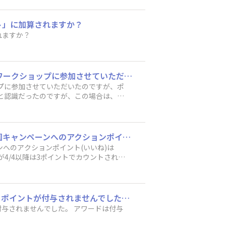
ント」に加算されますか？
れますか？
お世話になっております。 DIYポイントですが、8月7日店舗に空きを確認して、娘と2人でワークショップに参加させていただいたのですが、ポイントが入ってないようです。 1人分は、特典を使ったので入らないと思うのですが、もう1人分は入ると認識だったのですが、この場合は、入らないのでしょうか？お手数ですが、確認お願い致します。
ップに参加させていただいたのですが、ポ
ると認識だったのですが、この場合は、入
お世話になっております DIYポイントのアクションポイントについて お伺いします 家庭菜園キャンペーンへのアクションポイント(いいね)は 一回につき3ポイントでしょうか？ 私の履歴では4/1〜4/3までは1ポイントでカウントされていたのですが4/4以降は3ポイントでカウントされています どちらが正しいのでしょうか？
ーンへのアクションポイント(いいね)は
が4/4以降は3ポイントでカウントされて
すいません。 先ほどみんなに質問にしてしまいました。 2025アワードに投稿しましたが、 ポイントが付与されませんでした。 アワードは付与されないのでしょうか？ 教えてください。
付与されませんでした。 アワードは付与