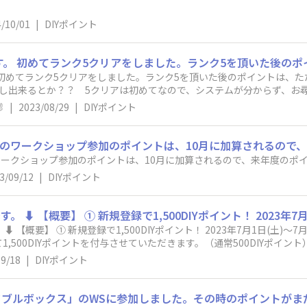
/10/01
|
DIYポイント
す。 初めてランク5クリアをしました。ランク5を頂いた後のポイントは
し出来るとか？？ 5クリアは初めてなので、システムが分からず、お尋


|
2023/08/29
|
DIYポイント
月のワークショップ参加のポイントは、10月に加算されるので
ワークショップ参加のポイントは、10月に加算されるので、来年度のポ
3/09/12
|
DIYポイント
いただいた方には、
ポイントを付与させていただきます。（通常500DIYポイント） ② サイト内投稿で1,500DIYポイン
、キャンペーン期間内に「DIYトーク」「作品投稿」「DIYレシピ」メ
09/18
|
DIYポイント
す。 ※コメントやいいねのみは対象外です。 ※2023年7月1日以前にご登録い
00DIYポイントは、8月11日(金)～8月18日(金)までの後日付与となります。 上記の期
イントが付与されていません。ご確認よろしくお願い致します。