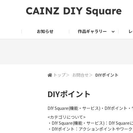
お知らせ
作品ギャラリー
レ
DIY
DIY レシピ
ドッグサークル
グリーン入荷情報
グリーン
グリーン レシピ
クッキング
ク
家庭菜園2026
トップ
＞
お問合せ
＞
DIYポイント
DIYポイント
DIY Square(機能・サービス)・DIY
<カテゴリについて>
・DIY Square(機能・サービス)：DIY S
・DIYポイント：アクションポイントやワー