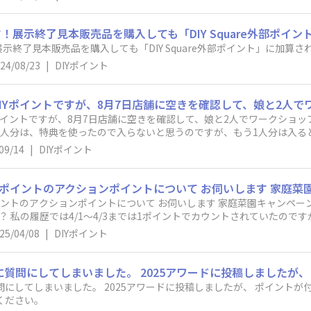
展示終了見本販売品を購入しても「DIY Square外部ポイ
終了見本販売品を購入しても「DIY Square外部ポイント」に加算さ
24/08/23
|
DIYポイント
Yポイントですが、8月7日店舗に空きを確認して、娘と2人でワークショ
1人分は、特典を使ったので入らないと思うのですが、もう1人分は入
すが、確認お願い致します。
09/14
|
DIYポイント
ポイントのアクションポイントについて お伺いします 家庭菜園キャンペ
 私の履歴では4/1〜4/3までは1ポイントでカウントされていたのです
うか？
25/04/08
|
DIYポイント
問にしてしまいました。 2025アワードに投稿しましたが、 ポイントが
ください。