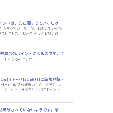
お世話になります🙇‍♀️質問です。 初めてランク5クリアをしました。ランク5を頂いた後のポイントは、ただ溜まっていくだけで、特典は無いのですか？5クリア以降は来期持ち越し出来るとか？？ 5クリアは初めてなので、システムが分からず、お尋ねしました。お返事 宜しくお願い致します。 🐰🐰さびうさ🐰🐰
、ただ溜まっていくだけで、特典は無いので
ねしました。お返事 宜しくお願い致し
、来年度のポイントになるのですか？
イントになるのですか？
下記キャンペーンについてです。 ⬇️ 【概要】 ① 新規登録で1,500DIYポイント！ 2023年7月1日(土)～7月31日(月)に新規登録いただいた方には、登録時に新規登録ポイントとして1,500DIYポイントを付与させていただきます。（通常500DIYポイント） ② サイト内投稿で1,500DIYポイント！ 期間中に新規登録いただいた方で、キャンペーン期間内に「DIYトーク」「作品投稿」「DIYレシピ」メニューのいずれかに1回でも投稿してくださった方には、プラス1,500DIYポイントを付与させていただきます。 ※コメントやいいねのみは対象外です。 ※2023年7月1日以前にご登録いただいている方は対象外です。 ※②の1,500DIYポイントは、8月11日(金)～8月18日(金)までの後日付与となります。 上記の期間中に新規登録と作品投稿したのですが、②のポイントが付与されていません。ご確認よろしくお願い致します。
ト！
ニューのいずれかに1回でも投稿してくだ
間中に新規登録と
9/15に「ホールソーでベジタブルボックス」のWSに参加しました。その時のポイントがまだ反映されていないようです。念の為、ポイント獲得履歴を10/1まで遡って確認してみましたがありませんでした。今までにも同じような問い合わせの方が何人かいらっしゃったので、ご確認をお願いしたく投稿させて頂きました。