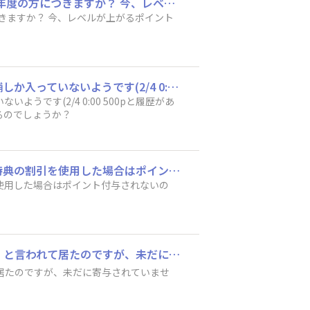
9月のワークショップに参加した場合 ポイントは10月からのポイントにつきますか？ 2024年度の方につきますか？ 今、レベルが上がるポイントがギリギリなので 教えてほしいです
つきますか？ 今、レベルが上がるポイント
2月2日に午前と午後で別々のお店のワークショップに参加したのですがポイントがひと店舗しか入っていないようです(2/4 0:00 500pと履歴があります)。 2/7現在、残りのお店の分ポイントはまだ確認出来ていないのですが、これからポイントが入るのでしょうか？
です(2/4 0:00 500pと履歴があ
るのでしょうか？
11月におうち型多肉プランターに参加のポイントが付与されてないようにですが ランク特典の割引を使用した場合はポイント付与されないのでしょうか 宜しくお願いいたします
使用した場合はポイント付与されないの
ワークショップにて8/21に参加致しました。 その際に後日、来月中にポイントが付きます。と言われて居たのですが、未だに寄与されていません。3500円の折りたたみ何とか…を作りました。 ポイントつかないんでしょうか❓
て居たのですが、未だに寄与されていませ