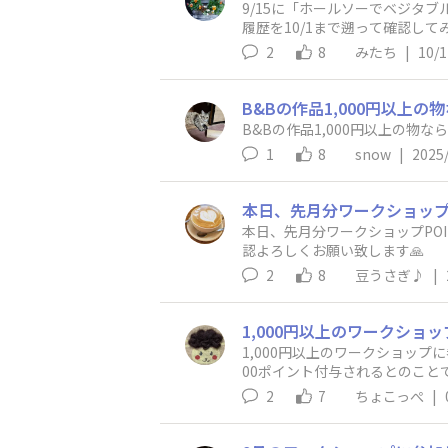
9/15に「ホールソーでベジタ
履歴を10/1まで遡って確認し
願いしたく投稿させて頂きまし
2
8
みたち
|
10/1
1
8
snow
|
2025
本日、先月分ワークショップPOIN
認よろしくお願い致します🙏
2
8
豆うさぎ♪
|
1,000円以上のワークショップ
00ポイント付与されるとのこと
eに作品として投稿している方も
2
7
ちょこっぺ
|
り上げに貢献しているから問題
て思ってしまいます。ワークシ
運営者さんはいかがお考えでし