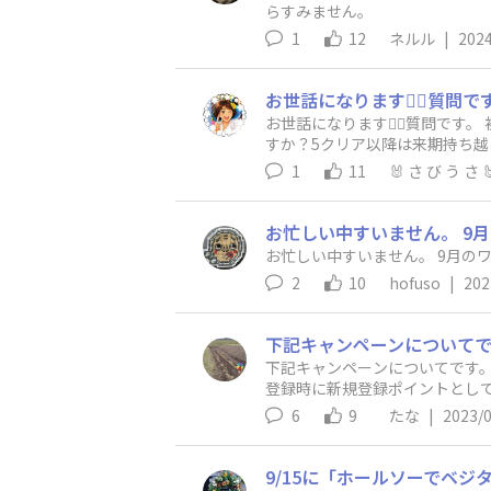
らすみません。
1
12
ネルル
|
2024
お世話になります🙇‍♀️質問で
すか？5クリア以降は来期持ち越
ます。 🐰🐰さびうさ🐰
1
11
🐰 さ び う さ 
お忙しい中すいません。 9
お忙しい中すいません。 9月の
2
10
hofuso
|
202
下記キャンペーンについてです。 ⬇️ 【概要】 ① 新規登録で1,500DIYポイント！ 2023年7月1日(土)～7月31日(月)に新規登録
登録時に新規登録ポイントとして1,500DIY
期間中に新規登録いただいた方で
6
9
たな
|
2023/
さった方には、プラス1,500DIYポイントを付与させていただきま
ただいている方は対象外です。 ※②の1,5
作品投稿したのですが、②のポ