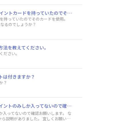
お世話になります。 GWSに3名で私が予約をしました。 支払いは別々で1人はカインズのポイントカードを持っていたのでそのカードを使用。 もう1人はカードを持っていないので私のカードを使用。こういう場合はsquareのポイントはどのようになるのでしょうか？
ドを持っていたのでそのカードを使用。
になるのでしょうか？
方法を教えてください。
ください。
トは付きますか？
か？
12月のWS、GWS✖️2回、WS✖️2回の合計4回参加してるのですがポイントが3回分の1500ポイントのみしか入ってないので確認お願いします。 なお、GWSの2回の内の１回は予約無しで参加出来るものでしたがWSポイントは入るとアドバイザーさんから説明がありました。 宜しくお願いいたします。
みしか入ってないので確認お願いします。 な
から説明がありました。 宜しくお願いい